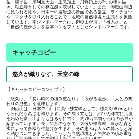
岳・継子岳・摩利支天山・王滝頂上・飛騨頂上の6つの峰を描
き、独立峰としての存在感を表現しています。また、御嶽山周辺
に見られる滝や、日本一の溶岩流の断面である巌立、ライチョウ
やコマクサを取り入れることで、地域の自然環境と生態系を象徴
しています。本シンボルマークは、御嶽山が持つ「雄大さ」と
「自然の豊かさ」を基本コンセプトとしたシンボルマークです。
キャッチコピー
悠久が織りなす、天空の峰
【キャッチコピーコンセプト】
悠久は、「長い時間の積み重なり」「広がる地形」「人との関
わりの歴史」を意味します。
御嶽山は、日本で2番目に高い独立峰として、標高3,067mとい
う圧倒的な高さを誇ります。その成り立ちは、約10万年前に活度
を始めた富士山よりもはるかに古く、約78万年前から山の形成が
始まっています。長い年月のなかで、気候や標高差、豊かな森と
水によって多様な生態けが生まれ、その恵みは人々の暮らしと深
く結びついてきました。こうした自然環境と人の営みの積み重な
りが天空の峰としての御嶽山を形づくっています。