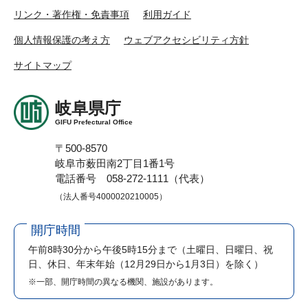
リンク・著作権・免責事項
利用ガイド
個人情報保護の考え方
ウェブアクセシビリティ方針
サイトマップ
岐阜県庁
GIFU Prefectural Office
〒500-8570
岐阜市薮田南2丁目1番1号
電話番号 058-272-1111（代表）
（法人番号4000020210005）
開庁時間
午前8時30分から午後5時15分まで
（土曜日、日曜日、祝
日、休日、年末年始（12月29日から1月3日）を除く）
※一部、開庁時間の異なる機関、施設があります。