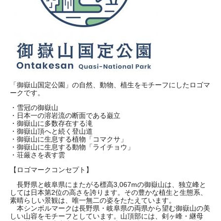
「御嶽山国定公園」の自然、動物、植生をモチーフにしたロゴマ
ークです。
・雪冠の御嶽山
・日本一の溶岩流の断面である巌立
・御嶽山に多数存在する滝
・御嶽山頂へと続く登山道
・御嶽山に生息する植物「コマクサ」
・御嶽山に生息する動物「ライチョウ」
・荘厳さを表す雲
【ロゴマークコンセプト】
長野県と岐阜県にまたがる標高3,067mの御嶽山は、独立峰と
しては日本第2位の高さを誇ります。その豊かな植生と生態系、
素晴らしい景観は、唯一無二の姿をたたえています。
本シンボルマークは長野県・岐阜県の両県から望む御嶽山の美
しい山容をモチーフとしています。山頂部には、剣ヶ峰・継母