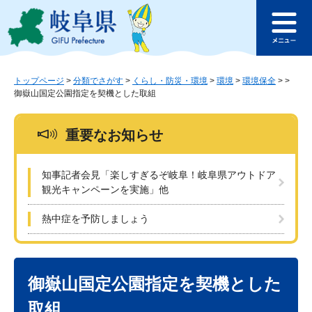
ペ
メ
このページの本文へ
ー
ニ
メ
ジ
ュ
ニ
の
ー
ュ
先
を
ー
頭
飛
トップページ
>
分類でさがす
>
くらし・防災・環境
>
環境
>
環境保全
>
>
御嶽山国定公園指定を契機とした取組
で
ば
す
し
。
て
重要なお知らせ
本
文
へ
知事記者会見「楽しすぎるぞ岐阜！岐阜県アウトドア
観光キャンペーンを実施」他
熱中症を予防しましょう
本
文
御嶽山国定公園指定を契機とした
取組