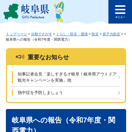
ペ
メ
このページの本文へ
ー
ニ
メ
ジ
ュ
ニ
の
ー
ュ
先
を
ー
頭
飛
トップページ
>
分類でさがす
>
くらし・防災・環境
>
防災
>
原子力防災
>
>
岐阜県への報告（令和7年度・関西電力）
で
ば
す
し
。
て
重要なお知らせ
本
文
へ
知事記者会見「楽しすぎるぞ岐阜！岐阜県アウトドア
観光キャンペーンを実施」他
熱中症を予防しましょう
本
文
岐阜県への報告（令和7年度・関
西電力）