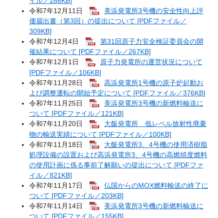
イル／288KB]
令和7年12月11日
美浜発電所3号機の安全性向上評
価届出書（第3回）の提出について [PDFファイル／
309KB]
令和7年12月4日
第31回原子力安全検証委員会の開
催結果について [PDFファイル／267KB]
令和7年12月1日
原子力発電所の運営状況について
[PDFファイル／106KB]
令和7年11月28日
高浜発電所1号機の原子炉起動お
よび調整運転の開始予定について [PDFファイル／376KB]
令和7年11月25日
美浜発電所3号機の新燃料輸送に
ついて [PDFファイル／121KB]
令和7年11月20日
大飯発電所 低レベル放射性廃棄
物の輸送実績について [PDFファイル／100KB]
令和7年11月18日
大飯発電所3、4号機の使用済樹脂
処理設備の設置および高浜発電所3、4号機の高燃焼度燃料
の使用計画に係る事前了解願いの提出について [PDFファ
イル／821KB]
令和7年11月17日
仏国からのMOX燃料輸送の終了に
ついて [PDFファイル／203KB]
令和7年11月14日
美浜発電所3号機の新燃料輸送に
ついて [PDFファイル／155KB]