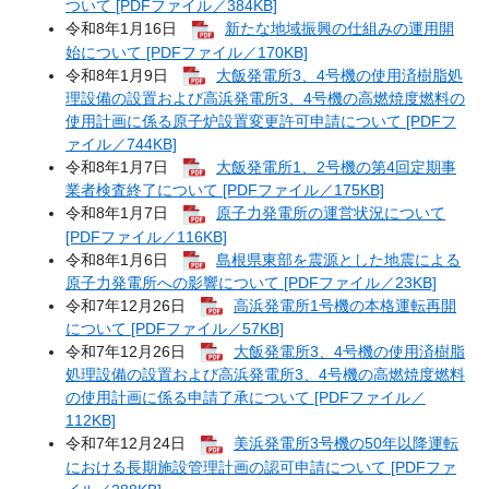
ついて [PDFファイル／384KB]
令和8年1月16日
新たな地域振興の仕組みの運用開
始について [PDFファイル／170KB]
令和8年1月9日
大飯発電所3、4号機の使用済樹脂処
理設備の設置および高浜発電所3、4号機の高燃焼度燃料の
使用計画に係る原子炉設置変更許可申請について [PDFフ
ァイル／744KB]
令和8年1月7日
大飯発電所1、2号機の第4回定期事
業者検査終了について [PDFファイル／175KB]
令和8年1月7日
原子力発電所の運営状況について
[PDFファイル／116KB]
令和8年1月6日
島根県東部を震源とした地震による
原子力発電所への影響について [PDFファイル／23KB]
令和7年12月26日
高浜発電所1号機の本格運転再開
について [PDFファイル／57KB]
令和7年12月26日
大飯発電所3、4号機の使用済樹脂
処理設備の設置および高浜発電所3、4号機の高燃焼度燃料
の使用計画に係る申請了承について [PDFファイル／
112KB]
令和7年12月24日
美浜発電所3号機の50年以降運転
における長期施設管理計画の認可申請について [PDFファ