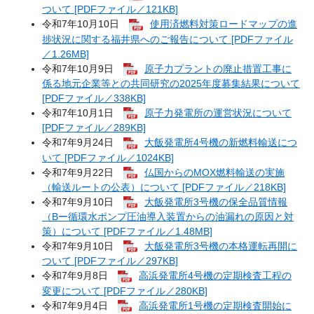
ついて [PDFファイル／121KB]
令和7年10月10日
使用済燃料対策ロードマップの進
捗状況に関する福井県へのご報告について [PDFファイル
／1.26MB]
令和7年10月9日
原子力プラントの廃止措置工事に
係る地元企業等との共同研究の2025年度募集結果について
[PDFファイル／338KB]
令和7年10月1日
原子力発電所の運営状況について
[PDFファイル／289KB]
令和7年9月24日
大飯発電所4号機の新燃料輸送につ
いて [PDFファイル／1024KB]
令和7年9月22日
仏国からのMOX燃料輸送の実施
（輸送ルートの公表）について [PDFファイル／218KB]
令和7年9月10日
大飯発電所3号機の保全品質情報
（Bー循環水ポンプ圧油導入装置からの油漏れの原因と対
策）について [PDFファイル／1.48MB]
令和7年9月10日
大飯発電所3号機の本格運転再開に
ついて [PDFファイル／297KB]
令和7年9月8日
高浜発電所4号機の定期検査工程の
変更について [PDFファイル／280KB]
令和7年9月4日
高浜発電所1号機の定期検査開始に