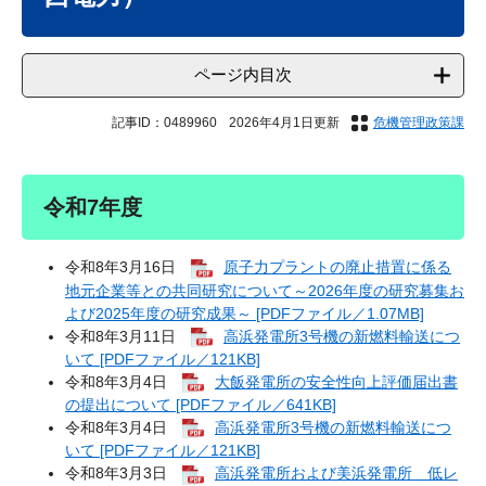
ページ内目次
記事ID：0489960
2026年4月1日更新
危機管理政策課
令和7年度
令和8年3月16日
原子力プラントの廃止措置に係る
地元企業等との共同研究について～2026年度の研究募集お
よび2025年度の研究成果～ [PDFファイル／1.07MB]
令和8年3月11日
高浜発電所3号機の新燃料輸送につ
いて [PDFファイル／121KB]
令和8年3月4日
大飯発電所の安全性向上評価届出書
の提出について [PDFファイル／641KB]
令和8年3月4日
高浜発電所3号機の新燃料輸送につ
いて [PDFファイル／121KB]
令和8年3月3日
高浜発電所および美浜発電所 低レ