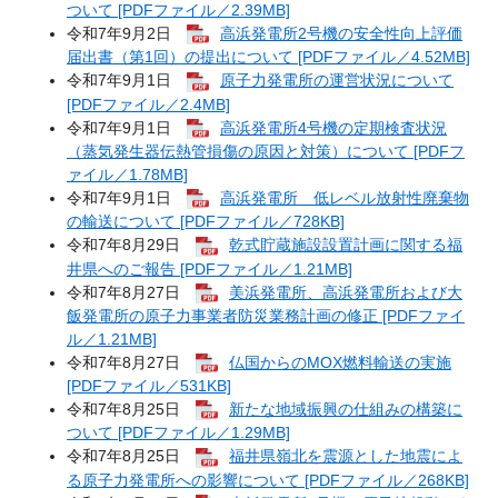
ついて [PDFファイル／2.39MB]
令和7年9月2日
高浜発電所2号機の安全性向上評価
届出書（第1回）の提出について [PDFファイル／4.52MB]
令和7年9月1日
原子力発電所の運営状況について
[PDFファイル／2.4MB]
令和7年9月1日
高浜発電所4号機の定期検査状況
（蒸気発生器伝熱管損傷の原因と対策）について [PDFフ
ァイル／1.78MB]
令和7年9月1日
高浜発電所 低レベル放射性廃棄物
の輸送について [PDFファイル／728KB]
令和7年8月29日
乾式貯蔵施設設置計画に関する福
井県へのご報告 [PDFファイル／1.21MB]
令和7年8月27日
美浜発電所、高浜発電所および大
飯発電所の原子力事業者防災業務計画の修正 [PDFファイ
ル／1.21MB]
令和7年8月27日
仏国からのMOX燃料輸送の実施
[PDFファイル／531KB]
令和7年8月25日
新たな地域振興の仕組みの構築に
ついて [PDFファイル／1.29MB]
令和7年8月25日
福井県嶺北を震源とした地震によ
る原子力発電所への影響について [PDFファイル／268KB]