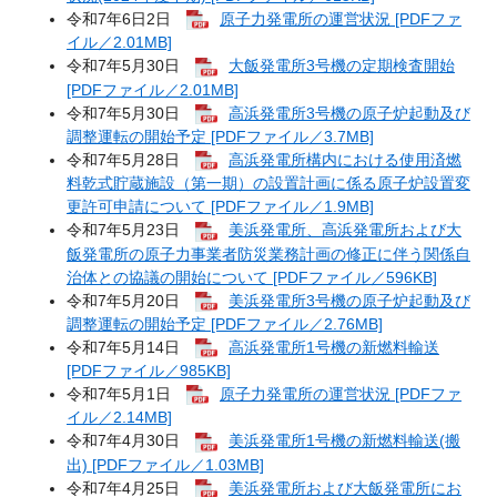
令和7年6日2日
原子力発電所の運営状況 [PDFファ
イル／2.01MB]
令和7年5月30日
大飯発電所3号機の定期検査開始
[PDFファイル／2.01MB]
令和7年5月30日
高浜発電所3号機の原子炉起動及び
調整運転の開始予定 [PDFファイル／3.7MB]
令和7年5月28日
高浜発電所構内における使用済燃
料乾式貯蔵施設（第一期）の設置計画に係る原子炉設置変
更許可申請について [PDFファイル／1.9MB]
令和7年5月23日
美浜発電所、高浜発電所および大
飯発電所の原子力事業者防災業務計画の修正に伴う関係自
治体との協議の開始について [PDFファイル／596KB]
令和7年5月20日
美浜発電所3号機の原子炉起動及び
調整運転の開始予定 [PDFファイル／2.76MB]
令和7年5月14日
高浜発電所1号機の新燃料輸送
[PDFファイル／985KB]
令和7年5月1日
原子力発電所の運営状況 [PDFファ
イル／2.14MB]
令和7年4月30日
美浜発電所1号機の新燃料輸送(搬
出) [PDFファイル／1.03MB]
令和7年4月25日
美浜発電所および大飯発電所にお