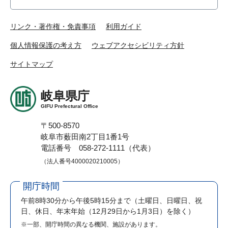
リンク・著作権・免責事項
利用ガイド
個人情報保護の考え方
ウェブアクセシビリティ方針
サイトマップ
岐阜県庁
GIFU Prefectural Office
〒500-8570
岐阜市薮田南2丁目1番1号
電話番号 058-272-1111（代表）
（法人番号4000020210005）
開庁時間
午前8時30分から午後5時15分まで
（土曜日、日曜日、祝
日、休日、年末年始（12月29日から1月3日）を除く）
※一部、開庁時間の異なる機関、施設があります。