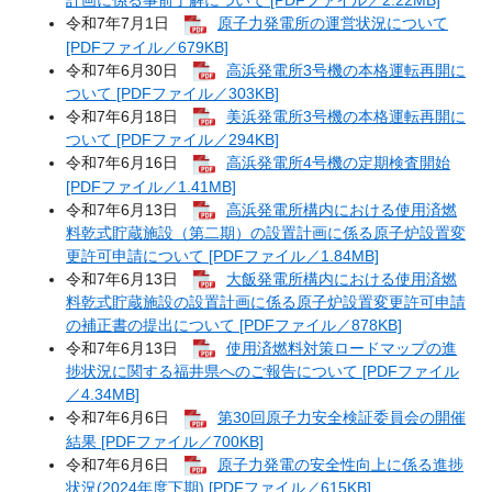
計画に係る事前了解について [PDFファイル／2.22MB]
令和7年7月1日
原子力発電所の運営状況について
[PDFファイル／679KB]
令和7年6月30日
高浜発電所3号機の本格運転再開に
ついて [PDFファイル／303KB]
令和7年6月18日
美浜発電所3号機の本格運転再開に
ついて [PDFファイル／294KB]
令和7年6月16日
高浜発電所4号機の定期検査開始
[PDFファイル／1.41MB]
令和7年6月13日
高浜発電所構内における使用済燃
料乾式貯蔵施設（第二期）の設置計画に係る原子炉設置変
更許可申請について [PDFファイル／1.84MB]
令和7年6月13日
大飯発電所構内における使用済燃
料乾式貯蔵施設の設置計画に係る原子炉設置変更許可申請
の補正書の提出について [PDFファイル／878KB]
令和7年6月13日
使用済燃料対策ロードマップの進
捗状況に関する福井県へのご報告について [PDFファイル
／4.34MB]
令和7年6月6日
第30回原子力安全検証委員会の開催
結果 [PDFファイル／700KB]
令和7年6月6日
原子力発電の安全性向上に係る進捗
状況(2024年度下期) [PDFファイル／615KB]