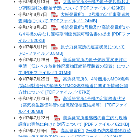
令和7年8月13日
大飯発電所3号機の原子炉起動およ
び調整運転の開始予定について [PDFファイル／426KB]
令和7年8月7日
大飯発電所1、2号機の定期事業者検
査開始について [PDFファイル／1.24MB]
令和7年8月5日
美浜発電所3号機及び高浜発電所1か
ら4号機のみなし運転期間延長認可報告書の提出 [PDFファ
イル／520KB]
令和7年8月1日
原子力発電所の運営状況について
[PDFファイル／3.5MB]
令和7年7月28日
美浜発電所の原子炉設置変更許可
申請（低レベル放射性廃棄物圧縮処理装置の設置）につい
て [PDFファイル／1.01MB]
令和7年7月25日
高浜発電所3、4号機用のMOX燃料
(第4回製造分)の輸送及びMOX燃料輸送に関する情報公開
方針について [PDFファイル／407KB]
令和7年7月23日
高浜発電所4号機の定期検査状況
（蒸気発生器伝熱管の過流深傷検査結果等） [PDFファイ
ル／4.05MB]
令和7年7月22日
美浜発電所後継機の自主的な現地
調査の実施に向けた対応について [PDFファイル／623KB]
令和7年7月9日
高浜発電所1,2号機の炉内構造物取替