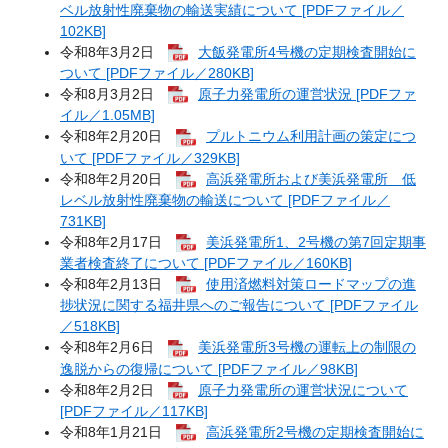
ベル放射性廃棄物の輸送実績について [PDFファイル／
102KB]
令和8年3月2日
大飯発電所4号機の定期検査開始に
ついて [PDFファイル／280KB]
令和8月3月2日
原子力発電所の運営状況 [PDFファ
イル／1.05MB]
令和8年2月20日
プルトニウム利用計画の策定につ
いて [PDFファイル／329KB]
令和8年2月20日
高浜発電所および美浜発電所 低
レベル放射性廃棄物の輸送について [PDFファイル／
731KB]
令和8年2月17日
美浜発電所1、2号機の第7回定期事
業者検査終了について [PDFファイル／160KB]
令和8年2月13日
使用済燃料対策ロードマップの進
捗状況に関する福井県へのご報告について [PDFファイル
／518KB]
令和8年2月6日
美浜発電所3号機の運転上の制限の
逸脱からの復帰について [PDFファイル／98KB]
令和8年2月2日
原子力発電所の運営状況について
[PDFファイル／117KB]
令和8年1月21日
高浜発電所2号機の定期検査開始に