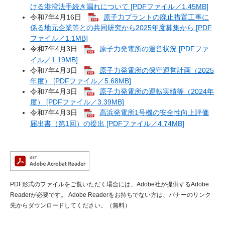
ける港湾法手続き漏れについて [PDFファイル／1.45MB]
令和7年4月16日
原子力プラントの廃止措置工事に
係る地元企業等との共同研究から2025年度募集から [PDF
ファイル／1.1MB]
令和7年4月3日
原子力発電所の運営状況 [PDFファ
イル／1.19MB]
令和7年4月3日
原子力発電所の保守運営計画（2025
年度） [PDFファイル／5.68MB]
令和7年4月3日
原子力発電所の運転実績等（2024年
度） [PDFファイル／3.39MB]
令和7年4月3日
高浜発電所1号機の安全性向上評価
届出書（第1回）の提出 [PDFファイル／4.74MB]
PDF形式のファイルをご覧いただく場合には、Adobe社が提供するAdobe
Readerが必要です。
Adobe Readerをお持ちでない方は、バナーのリンク
先からダウンロードしてください。（無料）