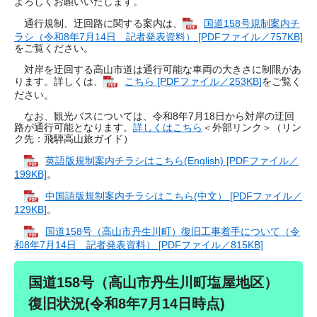
よろしくお願いいたします。
通行規制、迂回路に関する案内は、
国道158号規制案内チ
ラシ（令和8年7月14日 記者発表資料） [PDFファイル／757KB]
をご覧ください。
対岸を迂回する高山市道は通行可能な車両の大きさに制限があ
ります。詳しくは、
こちら [PDFファイル／253KB]
をご覧く
ださい。
なお、観光バスについては、令和8年7月18日から対岸の迂回
路が通行可能となります。
詳しくはこちら
＜外部リンク＞
（リン
ク先：飛騨高山旅ガイド）
英語版規制案内チラシはこちら(English) [PDFファイル／
199KB]
。
中国語版規制案内チラシはこちら(中文） [PDFファイル／
129KB]
。
国道158号（高山市丹生川町）復旧工事着手について（令
和8年7月14日 記者発表資料） [PDFファイル／815KB]
国道158号（高山市丹生川町塩屋地区）
復旧状況(令和8年7月14日時点)