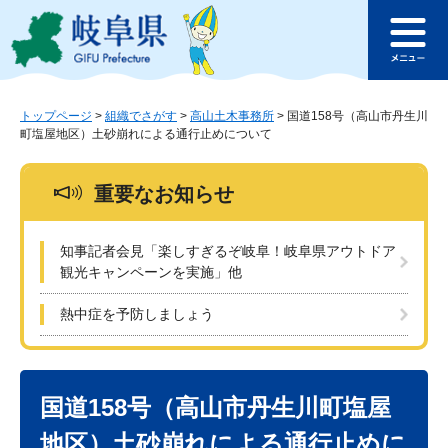
ペ
メ
このページの本文へ
ー
ニ
メ
ジ
ュ
ニ
の
ー
ュ
先
を
ー
頭
飛
トップページ
>
組織でさがす
>
高山土木事務所
>
国道158号（高山市丹生川
町塩屋地区）土砂崩れによる通行止めについて
で
ば
す
し
。
て
重要なお知らせ
本
文
へ
知事記者会見「楽しすぎるぞ岐阜！岐阜県アウトドア
観光キャンペーンを実施」他
熱中症を予防しましょう
本
文
国道158号（高山市丹生川町塩屋
地区）土砂崩れによる通行止めに