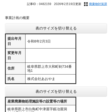
記事ID：0482159
2026年2月19日更新
廃棄物対策課
事業計画の概要
表のサイズを切り替える
提出年月
令和8年2月3日
日
変更年月
日
岐阜県郡上市大和町剣734番
住所
地1
氏名
株式会社あおやま
表のサイズを切り替える
産業廃棄物処理施設等の設置等の場所
​岐阜県郡上市白鳥町中津屋字鍛冶屋洞