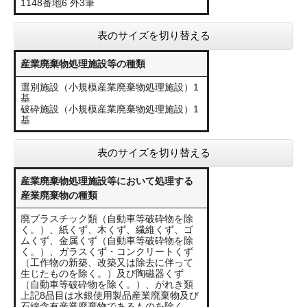
1148番地6 外3筆
表のサイズを切り替える
産業廃棄物処理施設等の種類
選別施設（小規模産業廃棄物処理施設）1
基
破砕施設（小規模産業廃棄物処理施設）1
基
表のサイズを切り替える
産業廃棄物処理施設等において処理する
産業廃棄物の種類
廃プラスチック類（自動車等破砕物を除
く。）、紙くず、木くず、繊維くず、ゴ
ムくず、金属くず（自動車等破砕物を除
く。）、ガラスくず・コンクリートくず
（工作物の新築、改築又は除去に伴って
生じたものを除く。）及び陶磁器くず
（自動車等破砕物を除く。）、がれき類
上記8品目は水銀使用製品産業廃棄物及び
石綿含有産業廃棄物であるものを除く。