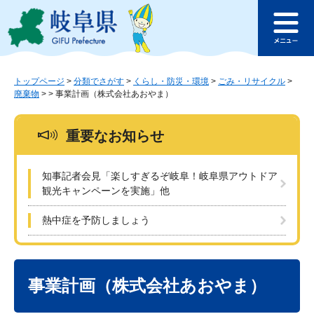
ペ
メ
このページの本文へ
ー
ニ
メ
ジ
ュ
ニ
の
ー
ュ
先
を
ー
頭
飛
トップページ
>
分類でさがす
>
くらし・防災・環境
>
ごみ・リサイクル
>
廃棄物
>
>
事業計画（株式会社あおやま）
で
ば
す
し
。
て
重要なお知らせ
本
文
へ
知事記者会見「楽しすぎるぞ岐阜！岐阜県アウトドア
観光キャンペーンを実施」他
熱中症を予防しましょう
本
文
事業計画（株式会社あおやま）