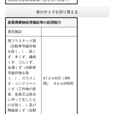
表のサイズを切り替える
産業廃棄物処理施設等の処理能力
選別施設
廃プラスチック類
（自動車等破砕物
を除く。）、紙く
ず、木くず、繊維
くず、ゴムくず、
金属くず（自動車
等破砕物を除
く。）、ガラスく
67.2 m3/日（8時
ず・コンクリート
間） 8.4 m3/時間
くず（工作物の新
築、改築又は除去
に伴って生じたも
のを除く。）及び
陶磁器くず（自動