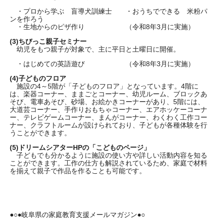
・プロから学ぶ 盲導犬訓練士 ・おうちでできる 米粉パ
ンを作ろう
・生地からのピザ作り （令和8年3月に実施）
(3)
ちびっこ親子セミナー
幼児をもつ親子が対象で、主に平日と土曜日に開催。
・はじめての英語遊び （令和8年3月に実施）
(4)
子どものフロア
施設の4～5階が「子どものフロア」となっています。4階に
は、楽器コーナー、ままごとコーナー、幼児ルーム、ブロックあ
そび、電車あそび、砂場、お絵かきコーナーがあり、5階には、
大道芸コーナー、手作りおもちゃコーナー、エアホッケーコーナ
ー、テレビゲームコーナー、まんがコーナー、わくわく工作コー
ナー、クラフトルームが設けられており、子どもが各種体験を行
うことができます。
(5)
ドリームシアターHPの「こどものページ」
子どもでも分かるように施設の使い方や詳しい活動内容を知る
ことができます。工作の仕方も解説されているため、家庭で材料
を揃えて親子で作品を作ることも可能です。
●○●岐阜県の家庭教育支援メールマガジン●○