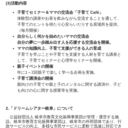
(3)
活動内容
子育てセミナー＆ママの交流会「子育て Café」
体験型の講座やお茶を飲みながら交流することを通して、
子育てのヒントを得たり心安らいだりする居場所を提供。
（毎月開催）
自分らしく何かを始めたいママの交流会
自分の夢に一歩踏み出す人を応援する交流会を開催。
ママの知識向上、子育て支援ができる人の育成
子育てを学ぶことや子育てを支援する人材を育てる講座と
して、子育てセミナーと心理学セミナーを開催。
親子イベントの開催
年に1～2回親子で楽しく学べる企画を実施。
子育て講演会の開催
親向けの子育てや親と子のメンタルに関する講演や、子ど
も向けの心に関する授業等を実施。
2.
「ドリームシアター岐阜」について
公益財団法人 岐阜市教育文化振興事業団が管理・運営する施
設。岐阜市教育文化振興事業団は、岐阜市の外郭団体であり、行
政サービスの向上、多様な市民サービスに柔軟で迅速に対応でき