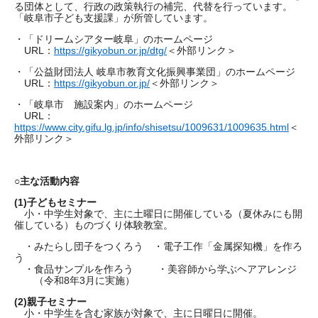
る団体として、行政の政策執行の補完、代替を行っています。
「岐阜市子ども支援課」が所管しています。
・「ドリームシアター岐阜」のホームページ
URL：
https://gikyobun.or.jp/dtg/
＜外部リンク＞
・「公益財団法人 岐阜市教育文化振興事業団」のホームページ
URL：
https://gikyobun.or.jp/
＜外部リンク＞
・「岐阜市 施設案内」のホームページ
URL：
https://www.city.gifu.lg.jp/info/shisetsu/1009631/1009635.html
＜
外部リンク＞
○主な活動内容
(1)
子どもセミナー
小・中学生対象で、主に土曜日に開催している（夏休みにも開
催している）ものづくり体験教室。
・みたらし団子をつくろう ・電子工作「金属探知機」を作ろ
う
・食品サンプルを作ろう ・美容師から学ぶヘアアレンジ
（令和8年3月に実施）
(2)
親子セミナー
小・中学生を含む家族が対象で、主に日曜日に開催。