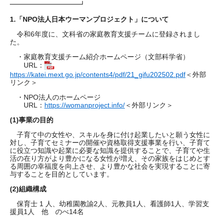
━━━━━━━━━━┛
1.
「NPO法人日本ウーマンプロジェクト」について
令和6年度に、文科省の家庭教育支援チームに登録されまし
た。
・家庭教育支援チーム紹介ホームページ（文部科学省）
URL：
https://katei.mext.go.jp/contents4/pdf/21_gifu202502.pdf
＜外部
リンク＞
・NPO法人のホームページ
URL：
https://womanproject.info/
＜外部リンク＞
(1)
事業の目的
子育て中の女性や、スキルを身に付け起業したいと願う女性に
対し、子育てセミナーの開催や資格取得支援事業を行い、子育て
に役立つ知識や起業に必要な知識を提供することで、子育てや生
活の在り方がより豊かになる女性が増え、その家族をはじめとす
る周囲の幸福度を向上させ、より豊かな社会を実現することに寄
与することを目的としています。
(2)
組織構成
保育士 1 人、幼稚園教諭2人、元教員1人、看護師1人、学習支
援員1人 他 のべ14名