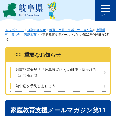
ペ
メ
このページの本文へ
ー
ニ
メ
ジ
ュ
ニ
の
ー
ュ
先
を
ー
頭
飛
トップページ
>
分類でさがす
>
教育・文化・スポーツ・青少年
>
生涯学
習・青少年
>
家庭教育
>
>
家庭教育支援メールマガジン第11号(令和8年2月
で
ば
号)
す
し
。
て
本
重要なお知らせ
文
へ
知事記者会見「『岐阜県 みんなの健康・福祉ひろ
ば』開催」他
熱中症を予防しましょう
本
文
家庭教育支援メールマガジン第11