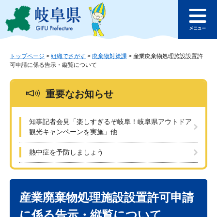
ペ
メ
このページの本文へ
ー
ニ
メ
ジ
ュ
ニ
の
ー
ュ
先
を
ー
頭
飛
トップページ
>
組織でさがす
>
廃棄物対策課
>
産業廃棄物処理施設設置許
可申請に係る告示・縦覧について
で
ば
す
し
。
て
重要なお知らせ
本
文
へ
知事記者会見「楽しすぎるぞ岐阜！岐阜県アウトドア
観光キャンペーンを実施」他
熱中症を予防しましょう
本
文
産業廃棄物処理施設設置許可申請
に係る告示・縦覧について