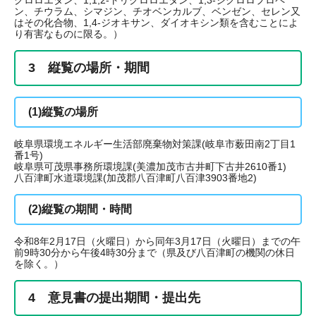
クロロエタン、1,1,2-トリクロロエタン、1,3-ジクロロプロペ
ン、チウラム、シマジン、チオベンカルブ、ベンゼン、セレン又
はその化合物、1,4-ジオキサン、ダイオキシン類を含むことによ
り有害なものに限る。）
3 縦覧の場所・期間
(1)縦覧の場所
岐阜県環境エネルギー生活部廃棄物対策課(岐阜市薮田南2丁目1
番1号)
岐阜県可茂県事務所環境課(美濃加茂市古井町下古井2610番1)
八百津町水道環境課(加茂郡八百津町八百津3903番地2)
(2)縦覧の期間・時間
令和8年2月17日（火曜日）から同年3月17日（火曜日）までの午
前9時30分から午後4時30分まで（県及び八百津町の機関の休日
を除く。）
4 意見書の提出期間・提出先