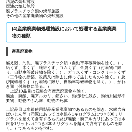
汚泥の焼却施設
廃油の焼却施設
廃プラスチック類の焼却施設
その他の産業廃棄物の焼却施設
(4)産業廃棄物処理施設において処理する産業廃棄
物の種類
産業廃棄物
燃え殻、汚泥、廃プラスチック類（自動車等破砕物を除く。）、
紙くず、木くず、繊維くず、ゴムくず、金属くず（付着物に限
り、自動車等破砕物を除く。）、ガラスくず・コンクリートくず
（工作物の新築、改築又は除去に伴って生じたものを除く。）及
び陶磁器くず（付着物に限り、自動車等破砕物を除く。）、がれ
き類（付着物に限る。）
上記10品目は石綿含有産業廃棄物を除く。
廃油、廃酸、廃アルカリ、鉱さい、動植物性残さ、動物系固形不
要物、動物のふん尿、動物の死体
上記品目は水銀使用製品産業廃棄物であるものを除き、水銀含有
ばいじん等（汚泥にあっては水銀を1キログラムにつき300ミリ
グラムを超えて含有するもの及び廃酸・廃アルカリにあっては水
銀を1リットルにつき300ミリグラムを超えて含有するものを除
く。）であるものを含む。