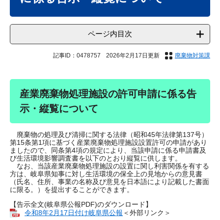
ページ内目次
記事ID：0478757
2026年2月17日更新
廃棄物対策課
産業廃棄物処理施設の許可申請に係る告
示・縦覧について
廃棄物の処理及び清掃に関する法律（昭和45年法律第137号）
第15条第1項に基づく産業廃棄物処理施設設置許可の申請があり
ましたので、同条第4項の規定により、当該申請に係る申請書及
び生活環境影響調査書を以下のとおり縦覧に供します。
なお、当該産業廃棄物処理施設の設置に関し利害関係を有する
方は、岐阜県知事に対し生活環境の保全上の見地からの意見書
（氏名、住所、事業の名称及び意見を日本語により記載した書面
に限る。）を提出することができます。
【告示全文(岐阜県公報PDF)のダウンロード】
令和8年2月17日付け岐阜県公報
＜外部リンク＞