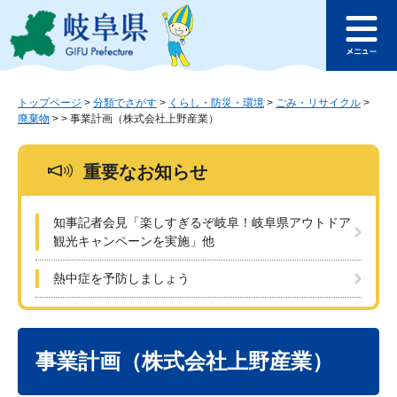
ペ
メ
このページの本文へ
ー
ニ
メ
ジ
ュ
ニ
の
ー
ュ
先
を
ー
頭
飛
トップページ
>
分類でさがす
>
くらし・防災・環境
>
ごみ・リサイクル
>
廃棄物
>
>
事業計画（株式会社上野産業）
で
ば
す
し
。
て
重要なお知らせ
本
文
へ
知事記者会見「楽しすぎるぞ岐阜！岐阜県アウトドア
観光キャンペーンを実施」他
熱中症を予防しましょう
本
文
事業計画（株式会社上野産業）