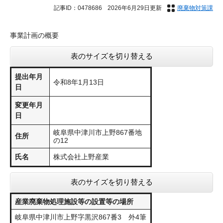
記事ID：0478686
2026年6月29日更新
廃棄物対策課
事業計画の概要
表のサイズを切り替える
提出年月
令和8年1月13日
日
変更年月
日
岐阜県中津川市上野867番地
住所
の12
氏名
株式会社上野産業
表のサイズを切り替える
産業廃棄物処理施設等の設置等の場所
​岐阜県中津川市上野字黒沢867番3 外4筆