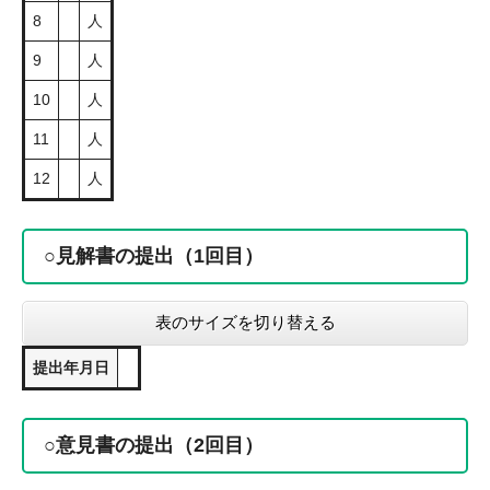
8
人
9
人
10
人
11
人
12
人
○見解書の提出（1回目）
表のサイズを切り替える
提出年月日
○意見書の提出（2回目）