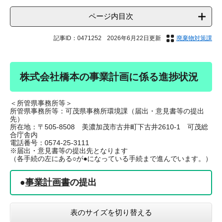
ページ内目次
記事ID：0471252
2026年6月22日更新
廃棄物対策課
株式会社橋本の事業計画に係る進捗状況
＜所管県事務所等＞
所管県事務所等：可茂県事務所環境課（届出・意見書等の提出
先）
所在地：〒505-8508 美濃加茂市古井町下古井2610-1 可茂総
合庁舎内
電話番号：0574-25-3111
※届出・意見書等の提出先となります
（各手続の左にある○が●になっている手続まで進んでいます。）
●
事業計画書
の提出
表のサイズを切り替える