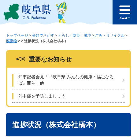
ペ
メ
このページの本文へ
ー
ニ
メ
ジ
ュ
ニ
の
ー
ュ
先
を
ー
頭
飛
トップページ
>
分類でさがす
>
くらし・防災・環境
>
ごみ・リサイクル
>
廃棄物
>
>
進捗状況（株式会社橋本）
で
ば
す
し
。
て
重要なお知らせ
本
文
へ
知事記者会見「『岐阜県 みんなの健康・福祉ひろ
ば』開催」他
熱中症を予防しましょう
本
文
進捗状況（株式会社橋本）