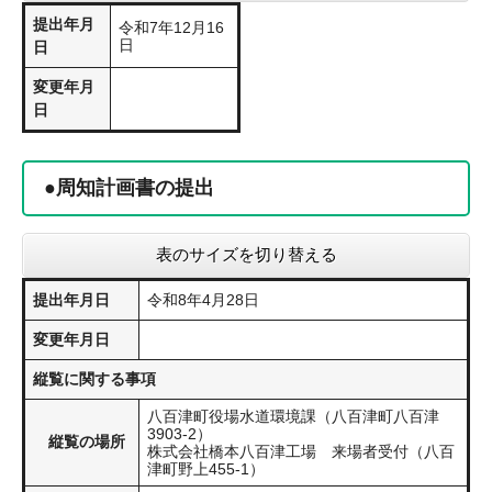
提出年月
令和7年12月16
日
日
変更年月
日
●周知計画書の提出
表のサイズを切り替える
提出年月日
令和8年4月28日
変更年月日
縦覧に関する事項
八百津町役場水道環境課（八百津町八百津
3903-2）
縦覧の場所
株式会社橋本八百津工場 来場者受付（八百
津町野上455-1）