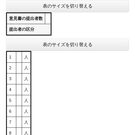
表のサイズを切り替える
意見書の提出者数
提出者の区分
表のサイズを切り替える
1
人
2
人
3
人
4
人
5
人
6
人
7
人
8
人