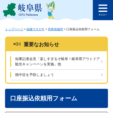
ペ
メ
このページの本文へ
ー
ニ
メ
ジ
ュ
ニ
の
ー
ュ
先
を
ー
頭
飛
トップページ
>
組織でさがす
>
恵那保健所
>
口座振込依頼用フォーム
で
ば
す
し
重要なお知らせ
。
て
本
文
知事記者会見「楽しすぎるぞ岐阜！岐阜県アウトドア
へ
観光キャンペーンを実施」他
熱中症を予防しましょう
本
文
口座振込依頼用フォーム