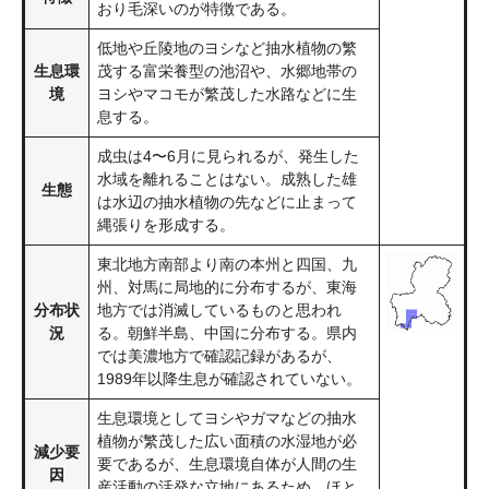
おり毛深いのが特徴である。
低地や丘陵地のヨシなど抽水植物の繁
生息環
茂する富栄養型の池沼や、水郷地帯の
境
ヨシやマコモが繁茂した水路などに生
息する。
成虫は4〜6月に見られるが、発生した
水域を離れることはない。成熟した雄
生態
は水辺の抽水植物の先などに止まって
縄張りを形成する。
東北地方南部より南の本州と四国、九
州、対馬に局地的に分布するが、東海
分布状
地方では消滅しているものと思われ
況
る。朝鮮半島、中国に分布する。県内
では美濃地方で確認記録があるが、
1989年以降生息が確認されていない。
生息環境としてヨシやガマなどの抽水
植物が繁茂した広い面積の水湿地が必
減少要
要であるが、生息環境自体が人間の生
因
産活動の活発な立地にあるため、ほと