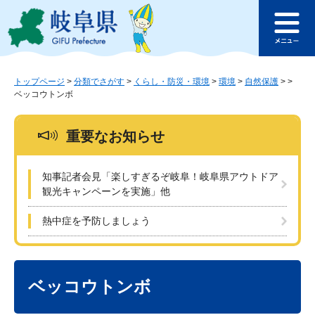
ペ
メ
このページの本文へ
ー
ニ
メ
ジ
ュ
ニ
の
ー
ュ
先
を
ー
頭
飛
トップページ
>
分類でさがす
>
くらし・防災・環境
>
環境
>
自然保護
>
>
ベッコウトンボ
で
ば
す
し
。
て
重要なお知らせ
本
文
へ
知事記者会見「楽しすぎるぞ岐阜！岐阜県アウトドア
観光キャンペーンを実施」他
熱中症を予防しましょう
本
文
ベッコウトンボ