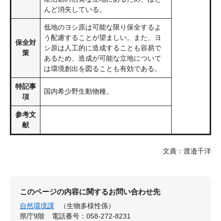
んど消失している。
低地のヨシ原は可能な限り保全するよ
う配慮することが望ましい。また、ヨ
保全対
シ原は人工的に造成することも容易で
策
あるため、造成が可能な立地について
は環境創出を図ることも有効である。
特記事
国内希少野生動物種。
項
参考文
献
文責：渡邉千洋
このページの内容に関するお問い合わせ先
自然環境課
（生物多様性係）
県庁9階
電話番号：058-272-8231