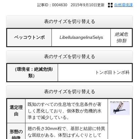
記事ID：0004630
2015年9月10日更新
自然環境課
表のサイズを切り替える
絶滅危
ベッコウトンボ
Libellulaangelina
Selys
惧I類
表のサイズを切り替える
（環境省：絶滅危惧I
トンボ目トンボ科
類）
表のサイズを切り替える
既知のすべての生息地で生息条件が著
選定理
しく悪化しており、個体数が危機的水
由
準まで減少している。
翅の長さ30mm程で、基部と結節に特異
形態の
な斑紋がある。体型はずんぐりとして
特徴