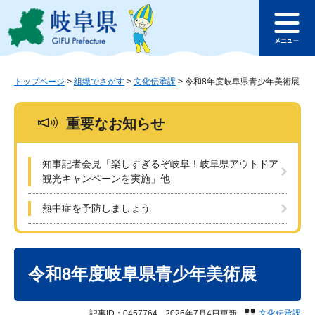
ペ
メ
このページの本文へ
ー
ニ
メ
ジ
ュ
ニ
の
ー
ュ
先
を
ー
頭
飛
トップページ
>
組織でさがす
>
文化伝承課
>
令和8年度岐阜県青少年美術展
で
ば
す
し
重要なお知らせ
。
て
本
文
知事記者会見「楽しすぎるぞ岐阜！岐阜県アウトドア
へ
観光キャンペーンを実施」他
熱中症を予防しましょう
本
文
令和8年度岐阜県青少年美術展
記事ID：0457764
2026年7月4日更新
文化伝承課