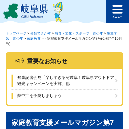
ペ
メ
このページの本文へ
ー
ニ
メ
ジ
ュ
ニ
の
ー
ュ
先
を
ー
頭
飛
トップページ
>
分類でさがす
>
教育・文化・スポーツ・青少年
>
生涯学
習・青少年
>
家庭教育
>
>
家庭教育支援メールマガジン第7号(令和7年10月
で
ば
号)
す
し
。
て
本
重要なお知らせ
文
へ
知事記者会見「楽しすぎるぞ岐阜！岐阜県アウトドア
観光キャンペーンを実施」他
熱中症を予防しましょう
本
文
家庭教育支援メールマガジン第7