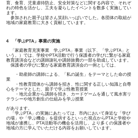
育、食育、児童虐待防止、安全対策などに関する内容で、それぞ
れの特色を活かし、工夫を凝らしたイベントを数多く実施してい
ます。
参加された親子は皆さん笑顔いっぱいでした。各団体の取組が
地域の家庭教育に大きく貢献しています。
4 「学ぶPTA」事業の実施
「家庭教育充実事業 学ぶPTA」事業（以下、「学ぶPTA」と
いう。）では、学校やPTA活動で行う保護者の学びに繋がる家庭
教育講演会などの講師謝礼や講師旅費の一部を助成しています。
保護者の学びに繋がる家庭教育講演会の一例としては、
・助産師の講師による、「私の誕生」をテーマとした命の授
業
・性教育団体から講師を招き、性に関する正しい知識と自尊
心をテーマとした、親子で学ぶ性教育授業
・地元企業から講師を招き、カードゲームを通して風水害リ
テラシーや地方創生の仕組みを学ぶ授業
があります。
「学ぶPTA」の実施にあたっては、市内において身近な「学び
の場」や「学ぶ機会」を提供するといった視点からPTAと学校や
地域が連携し、PTA活動等の機会を活用し、より多くの保護者や
地域の方に学んでいただける内容をお願いしています。