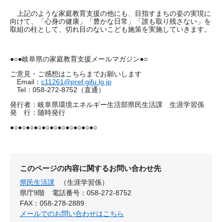
上記のような家庭教育支援の他にも、目指すまちの姿の実現に
向けて、「心身の健康」「豊かな日常」「誰も取り残さない」を
取組の柱として、切れ目のないこども施策を実施していきます。
●○●岐阜県の家庭教育支援メールマガジン●○
ご意見・ご感想はこちらまでお願いします
Email：
c11261@pref.gifu.lg.jp
Tel：058-272-8752（直通）
発行者：岐阜県環境エネルギー生活部県民生活課 生涯学習係
発 行：随時発行
●○●○●○●○●○●○●○●○●○●○●○
このページの内容に関するお問い合わせ先
県民生活課
（生涯学習係）
県庁9階
電話番号：058-272-8752
FAX：058-278-2889
メールでのお問い合わせはこちら