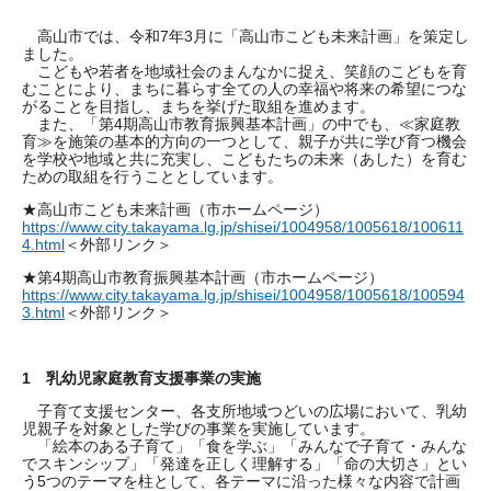
高山市では、令和7年3月に「高山市こども未来計画」を策定し
ました。
こどもや若者を地域社会のまんなかに捉え、笑顔のこどもを育
むことにより、まちに暮らす全ての人の幸福や将来の希望につな
がることを目指し、まちを挙げた取組を進めます。
また、「第4期高山市教育振興基本計画」の中でも、≪家庭教
育≫を施策の基本的方向の一つとして、親子が共に学び育つ機会
を学校や地域と共に充実し、こどもたちの未来（あした）を育む
ための取組を行うこととしています。
★高山市こども未来計画（市ホームページ）
https://www.city.takayama.lg.jp/shisei/1004958/1005618/100611
4.html
＜外部リンク＞
★第4期高山市教育振興基本計画（市ホームページ）
https://www.city.takayama.lg.jp/shisei/1004958/1005618/100594
3.html
＜外部リンク＞
1 乳幼児家庭教育支援事業の実施
子育て支援センター、各支所地域つどいの広場において、乳幼
児親子を対象とした学びの事業を実施しています。
「絵本のある子育て」「食を学ぶ」「みんなで子育て・みんな
でスキンシップ」「発達を正しく理解する」「命の大切さ」とい
う5つのテーマを柱として、各テーマに沿った様々な内容で計画