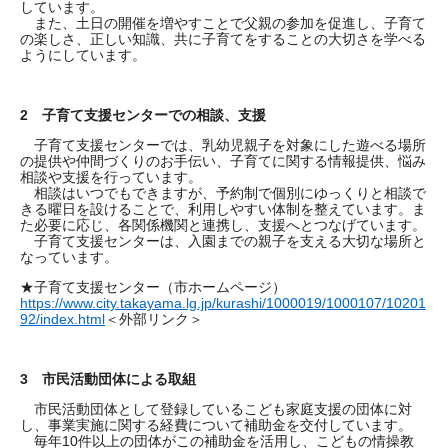
しています。
また、土日の開催を増やすことで父親の参加を促進し、子育て
の楽しさ、正しい知識、共に子育てをすることの大切さを学べる
ようにしています。
2 子育て支援センターでの相談、支援
子育て支援センターでは、乳幼児親子を対象にした
遊べる場所
の提供や仲間づくりのお手伝い、子育てに関する情報提供、悩み
相談や支援を行っています。
相談はいつでもできますが、予約制で個別にゆっくりと相談で
きる曜日を設けることで、利用しやすい体制を整えています。ま
た必要に応じ、各関係機関と連携し、支援へとつなげています。
子育て支援センターは、入園までの親子を支える大切な場所と
なっています。
★子育て支援センター（市ホームページ）
https://www.city.takayama.lg.jp/kurashi/1000019/1000107/10201
92/index.html
＜外部リンク＞
3 市民活動団体による取組
市民活動団体として登録しているこども家庭支援の団体に対
し、事業実施に関する経費について補助金を交付しています。
毎年10件以上の団体がこの補助金を活用し、こどもの情操教