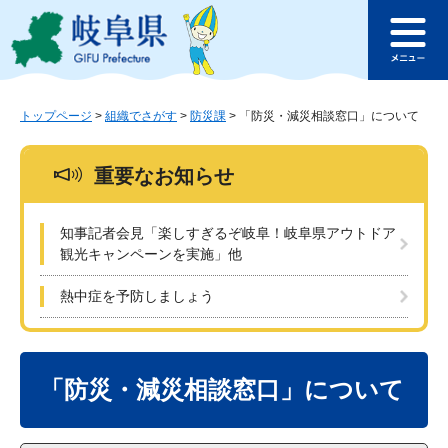
ペ
メ
このページの本文へ
ー
ニ
メ
ジ
ュ
ニ
の
ー
ュ
先
を
ー
頭
飛
トップページ
>
組織でさがす
>
防災課
>
「防災・減災相談窓口」について
で
ば
す
し
重要なお知らせ
。
て
本
文
知事記者会見「楽しすぎるぞ岐阜！岐阜県アウトドア
へ
観光キャンペーンを実施」他
熱中症を予防しましょう
本
文
「防災・減災相談窓口」について