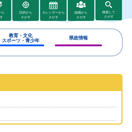
検索して
から
目的から
カレンダーから
組織から
さがす
す
さがす
さがす
さがす
教育・文化
県政情報
スポーツ・青少年
閉
閉
じ
じ
る
る