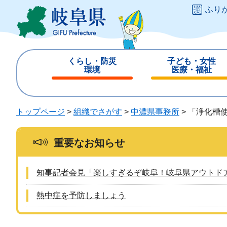
ペ
メ
ふり
ー
ニ
ジ
ュ
の
ー
先
を
くらし・防災
子ども・女性
頭
飛
環境
医療・福祉
で
ば
閉
閉
す
し
じ
じ
。
て
る
る
トップページ
>
組織でさがす
>
中濃県事務所
>
「浄化槽
本
文
へ
重要なお知らせ
知事記者会見「楽しすぎるぞ岐阜！岐阜県アウトド
熱中症を予防しましょう