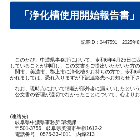
本
「浄化槽使用開始報告書
文
記事ID：0447591
2025年
このたび、中濃県事務所において、令和6年4月25日に
していることが判明し、この文書をご提出いただいた方の
関市、美濃市、郡上市に浄化槽をお持ちの方で、令和6
かれましては、恐れ入りますが下記連絡先へお知らせ下さ
なお、現時点において情報が部外者に漏えいしたという
公文書の管理が適切でなかったことについて、心よりお
(連絡先)
岐阜県中濃県事務所 環境課
〒501-3756 岐阜県美濃市生櫛1612-2
電話番号 0575-33-4011 内線213