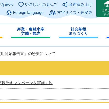
このページの本文へ
がな表示
やさしい にほんご
音声読み上げ
分類
Foreign language
文字サイズ・色変更
さが
産業・農林水産
社会基盤
労働・観光
まちづくり
閉
閉
じ
じ
る
る
使用開始報告書」の紛失について
ア観光キャンペーンを実施」他