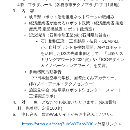
4階 プラザホール（各務原市テクノプラザ1丁目1番地）
内 容
岐阜県ロボット活用推進ネットワークの取組み
経済産業省が進めるロボット政策（経済産業省 製造
産業局 産業機械課 ロボット政策室）
記念講演（石川樹脂工業(株)(石川県加賀市)）
石川樹脂工業：工業製品・仏具・OEMのほ
か、自社ブランドを複数展開。AIやロボット
を活用したDXの先進事例として、「日経リス
キリングアワード22024賞」や「ICCデザイン
＆イノベーションアワード」を受賞。
参画機関活動報告
（中日本航空専門学校、国際たくみアカデミー、
(株)ブイ・アール・テクノセンター）
施設見学会（岐阜県ロボットSIセンター・スマート
工場実証ラボ）
対 象 どなたでも参加いただけます。(参加費無
料、先着順、定員100名)
申し込み 次のWebサイトからお申込みください。
https://forms.gle/Ycag7ubSbYPapV896
＜外部リンク＞