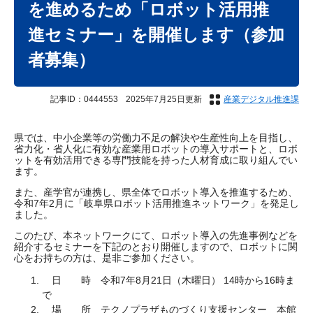
を進めるため「ロボット活用推
進セミナー」を開催します（参加
者募集）
記事ID：0444553
2025年7月25日更新
産業デジタル推進課
県では、中小企業等の労働力不足の解決や生産性向上を目指し、
省力化・省人化に有効な産業用ロボットの導入サポートと、ロボ
ットを有効活用できる専門技能を持った人材育成に取り組んでい
ます。
また、産学官が連携し、県全体でロボット導入を推進するため、
令和7年2月に「岐阜県ロボット活用推進ネットワーク」を発足し
ました。
このたび、本ネットワークにて、ロボット導入の先進事例などを
紹介するセミナーを下記のとおり開催しますので、ロボットに関
心をお持ちの方は、是非ご参加ください。
日 時 令和7年8月21日（木曜日） 14時から16時ま
で
場 所 テクノプラザものづくり支援センター 本館