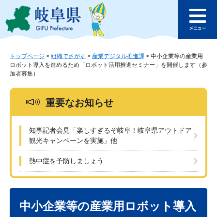
ペ
メ
このページの本文へ
ー
ニ
メ
ジ
ュ
ニ
の
ー
ュ
先
を
ー
頭
飛
トップページ
>
組織でさがす
>
産業デジタル推進課
>
中小企業等の産業用
ロボット導入を進めるため「ロボット活用推進セミナー」を開催します（参
で
ば
加者募集）
す
し
。
て
本
重要なお知らせ
文
へ
知事記者会見「楽しすぎるぞ岐阜！岐阜県アウトドア
観光キャンペーンを実施」他
熱中症を予防しましょう
本
文
中小企業等の産業用ロボット導入