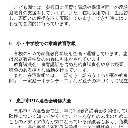
こども園では、参観日に子育て講話や保護者同士の座談
庭教育の支援をしています。また、在宅取組では、生活習
し、家庭との連携を取り実践しています。できた時にはシ
わせて意図的に行っています。
6 小・中学校での家庭教育学級
各校のPTAで家庭教育学級を企画・運営しています。恵
は家庭教育学級の内容にも生かされています。
教育講演会、食育講話を含めた給食試食会や命の授業、
特色のある様々な活動を行っています。
また、在宅取組では、「話そう！語ろう！わが家の約束
間」「一家庭一ボランティア」など親子の絆づくりに役立
7 恵那市PTA連合会研修大会
恵那市PTA連合会では、年に1回教育講演会を開催して
険性について知っておくべきこと～あなたの未来のために
どものメディア依存が気になっている保護者も多く、危
また、県の事業「家庭教育学級リーダー研修会」には、恵