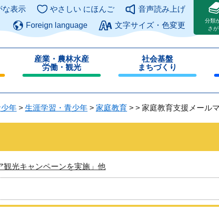
このページの本文へ
がな表示
やさしい にほんご
音声読み上げ
分類
Foreign language
文字サイズ・色変更
さが
産業・農林水産
社会基盤
労働・観光
まちづくり
閉
閉
じ
じ
る
る
青少年
>
生涯学習・青少年
>
家庭教育
>
>
家庭教育支援メールマガ
ア観光キャンペーンを実施」他