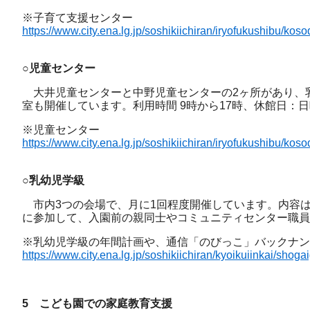
※子育て支援センター
https://www.city.ena.lg.jp/soshikiichiran/iryofukushibu/kos
○児童センター
大井児童センターと中野児童センターの2ヶ所があり、
室も開催しています。利用時間 9時から17時、休館日：
※児童センター
https://www.city.ena.lg.jp/soshikiichiran/iryofukushibu/kos
○乳幼児学級
市内3つの会場で、月に1回程度開催しています。内容
に参加して、入園前の親同士やコミュニティセンター職員
※乳幼児学級の年間計画や、通信「のびっこ」バックナン
https://www.city.ena.lg.jp/soshikiichiran/kyoikuiinkai/sho
5 こども園での家庭教育支援