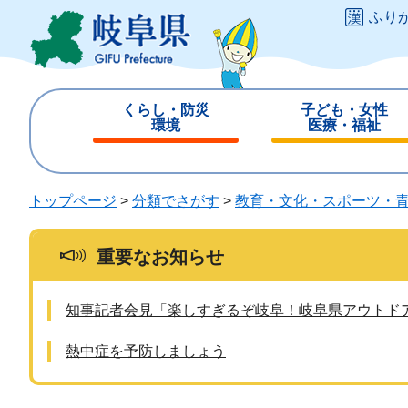
ペ
メ
ふり
ー
ニ
ジ
ュ
の
ー
先
を
くらし・防災
子ども・女性
頭
飛
環境
医療・福祉
で
ば
閉
閉
す
し
じ
じ
。
て
る
る
トップページ
>
分類でさがす
>
教育・文化・スポーツ・
本
文
へ
重要なお知らせ
知事記者会見「楽しすぎるぞ岐阜！岐阜県アウトド
熱中症を予防しましょう