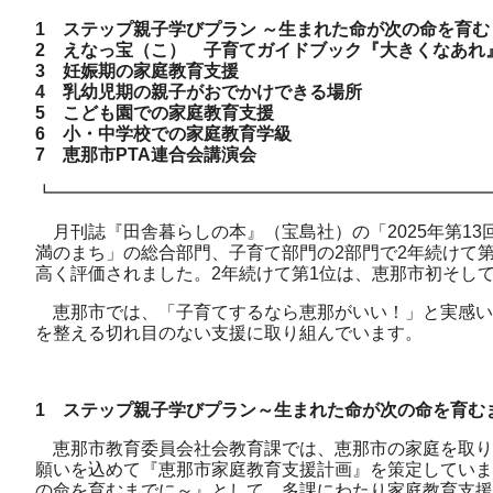
1 ステップ親子学びプラン ～生まれた命が次の命を育む
2 えなっ宝（こ） 子育てガイドブック『大きくなあれ
3 妊娠期の家庭教育支援
4 乳幼児期の親子がおでかけできる場所
5 こども園での家庭教育支援
6 小・中学校での家庭教育学級
7 恵那市PTA連合会講演会
┗━━━━━━━━━━━━━━━━━━━━━━━━━
月刊誌『田舎暮らしの本』（宝島社）の「2025年第13
満のまち」の総合部門、子育て部門の2部門で2年続けて第
高く評価されました。2年続けて第1位は、恵那市初そし
恵那市では、「子育てするなら恵那がいい！」と実感い
を整える切れ目のない支援に取り組んでいます。
1 ステップ親子学びプラン～生まれた命が次の命を育む
恵那市教育委員会社会教育課では、恵那市の家庭を取り
願いを込めて『恵那市家庭教育支援計画』を策定していま
の命を育むまでに～』として、多課にわたり家庭教育支援