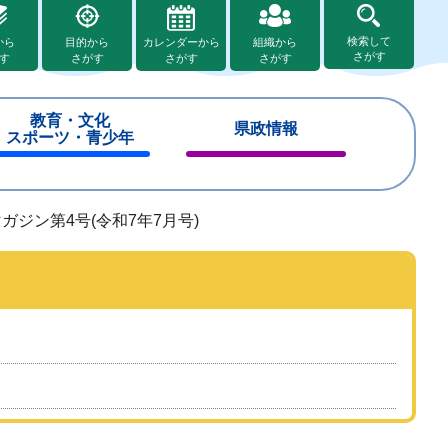
検索して
から
目的から
カレンダーから
組織から
さがす
す
さがす
さがす
さがす
教育・文化
県政情報
スポーツ・青少年
閉
閉
じ
じ
る
る
ジン第4号(令和7年7月号)