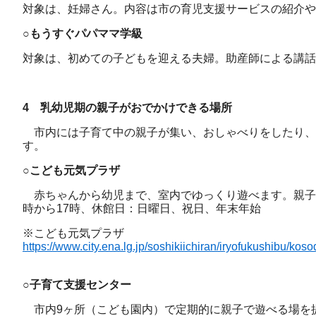
対象は、妊婦さん。内容は市の育児支援サービスの紹介や
○もうすぐパパママ学級
対象は、初めての子どもを迎える夫婦。助産師による講話
4 乳幼児期の親子がおでかけできる場所
市内には子育て中の親子が集い、おしゃべりをしたり、
す。
○こども元気プラザ
赤ちゃんから幼児まで、室内でゆっくり遊べます。親子遊
時から17時、休館日：日曜日、祝日、年末年始
※こども元気プラザ
https://www.city.ena.lg.jp/soshikiichiran/iryofukushibu/kos
○子育て支援センター
市内9ヶ所（こども園内）で定期的に親子で遊べる場を