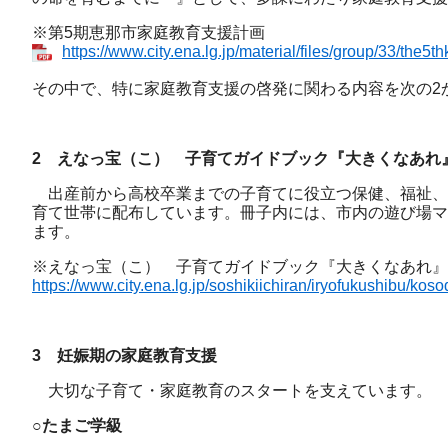
※第5期恵那市家庭教育支援計画
https://www.city.ena.lg.jp/material/files/group/33/the5
その中で、特に家庭教育支援の啓発に関わる内容を次の2
2 えなっ宝（こ） 子育てガイドブック『大きくなあれ
出産前から高校卒業までの子育てに役立つ保健、福祉、
育て世帯に配布しています。冊子内には、市内の遊び場マ
ます。
※えなっ宝（こ） 子育てガイドブック『大きくなあれ』
https://www.city.ena.lg.jp/soshikiichiran/iryofukushibu/kos
3 妊娠期の家庭教育支援
大切な子育て・家庭教育のスタートを支えています。
○たまご学級