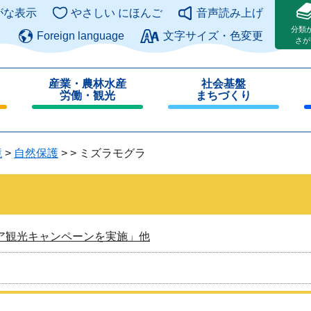
このページの本文へ
がな表示
やさしい にほんご
音声読み上げ
分類
Foreign language
文字サイズ・色変更
さが
産業・農林水産
社会基盤
労働・観光
まちづくり
閉
閉
じ
じ
る
る
境
>
自然保護
>
>
ミズラモグラ
ア観光キャンペーンを実施」他