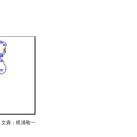
文責：梶浦敬一