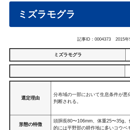
本
ミズラモグラ
文
記事ID：0004373
2015
ミズラモグラ
分布域の一部において生息条件が悪
選定理由
判断される。
頭胴長80〜106mm、体重25〜3
形態の特徴
的には平野部の耕作地に多いコウベ