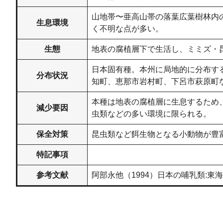
山地帯〜亜高山帯の落葉広葉樹林内
生息環境
く不明な点が多い。
生態
地表の腐植層下で生活し、ミミズ・
日本固有種。本州に局地的に分布す
分布状況
知町、恵那市岩村町、下呂市萩原町
本種は地表の腐植層に生息するため
減少要因
虫類などの多い環境に限られる。
保全対策
昆虫類など餌生物となる小動物が豊
特記事項
参考文献
阿部永他（1994）日本の哺乳類:東