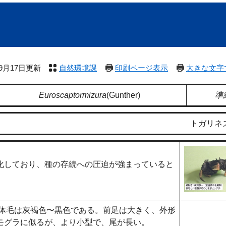
年9月17日更新
自然環境課
印刷ページ表示
大きな文字
Euroscaptormizura
(Gunther)
準
トガリネ
化しており、種の存続への圧迫が強まっていると
5g。体毛は灰褐色〜黒色である。前足は大きく、外形
モグラに似るが、より小型で、尾が長い。