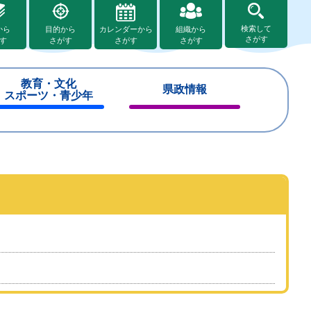
検索して
から
目的から
カレンダーから
組織から
さがす
す
さがす
さがす
さがす
教育・文化
県政情報
スポーツ・青少年
閉
閉
じ
じ
る
る