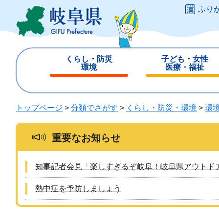
ペ
メ
ふり
ー
ニ
ジ
ュ
の
ー
先
を
くらし・防災
子ども・女性
頭
飛
環境
医療・福祉
で
ば
閉
閉
す
し
じ
じ
。
て
る
る
トップページ
>
分類でさがす
>
くらし・防災・環境
>
環
本
文
へ
重要なお知らせ
知事記者会見「楽しすぎるぞ岐阜！岐阜県アウトド
熱中症を予防しましょう