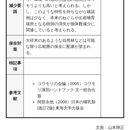
減少要
モリよりも高いと考えられる。しか
因
し、このような特性を持ちながら確認
例は少なく、本来のねぐらや出産哺育
場所となる樹洞の消失が個体数減少に
関連していると考えられる。
大径木のあるような自然林などは可能
保全対
な限り広範囲の保全に配慮が望まれ
策
る。
特記事
項
コウモリの会編（2005）コウモ
リ識別ハンドブック:文一総合出
参考文
版
献
阿部永他（2008）日本の哺乳類
[改訂2版]:東海大学出版会
文責：山本輝正