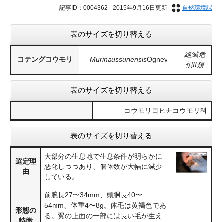
記事ID：0004362
2015年9月16日更新
自然環境課
表のサイズを切り替える
絶滅危
コテングコウモリ
Murinaussuriensis
Ognev
惧II類
表のサイズを切り替える
コウモリ目ヒナコウモリ科
表のサイズを切り替える
大部分の生息地で生息条件が明らかに
選定理
悪化しつつあり、個体数が大幅に減少
由
している。
前腕長27〜34mm、頭胴長40〜
54mm、体重4〜8g。体毛は黄褐色であ
形態の
る。翼の上面の一部には長い毛が生え
特徴