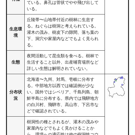
ている。鼻孔は管状でやや飛び出して
いる。
丘陵帯〜山地帯付近の樹林に生息す
る。ねぐらは樹洞と考えられている。
生息環
灌木の茂み、樹皮下の隙間、落ち葉の
境
下、洞穴や家屋内などでもよく見られ
る。
夜間活動して昆虫類を食べる。樹林で
生態
生活すること以外、出産哺育場所など
詳しい生態は解明されていない。
北海道〜九州、対馬、壱岐に分布す
る。中部地方以西では確認例が少な
分布状
い。国外ではシベリア、千島列島、朝
況
鮮半島に分布する。県内では飛騨地方
の白川村、飛騨市、高山市、下呂市な
どで確認されている。
樹洞性の種とされるが、灌木の茂みや
家屋内などでもよく見かけることか
ら、環境への適応性は他の樹洞性コウ