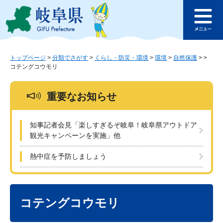
ペ
メ
このページの本文へ
ー
ニ
メ
ジ
ュ
ニ
の
ー
ュ
先
を
ー
頭
飛
トップページ
>
分類でさがす
>
くらし・防災・環境
>
環境
>
自然保護
>
>
コテングコウモリ
で
ば
す
し
。
て
重要なお知らせ
本
文
へ
知事記者会見「楽しすぎるぞ岐阜！岐阜県アウトドア
観光キャンペーンを実施」他
熱中症を予防しましょう
本
文
コテングコウモリ