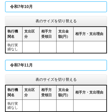
令和7年10月
表のサイズを切り替える
執行機
支出区
相手方
支出金
相手方・支出理由
関名
分
受領日
額(円）
執行実
績なし
令和7年11月
表のサイズを切り替える
執行機
支出区
相手方
支出金
相手方・支出理由
関名
分
受領日
額(円）
執行実
績なし