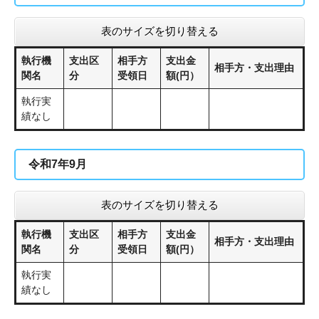
表のサイズを切り替える
執行機
支出区
相手方
支出金
相手方・支出理由
関名
分
受領日
額(円）
執行実
績なし
令和7年9月
表のサイズを切り替える
執行機
支出区
相手方
支出金
相手方・支出理由
関名
分
受領日
額(円）
執行実
績なし