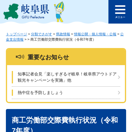
ペ
メ
このページの本文へ
ー
ニ
メ
ジ
ュ
ニ
の
ー
ュ
先
を
ー
頭
飛
トップページ
>
分類でさがす
>
県政情報
>
情報公開・個人情報・公報
>
公
金支出情報
>
>
商工労働部交際費執行状況（令和7年度）
で
ば
す
し
。
て
重要なお知らせ
本
文
へ
知事記者会見「楽しすぎるぞ岐阜！岐阜県アウトドア
観光キャンペーンを実施」他
熱中症を予防しましょう
本
文
商工労働部交際費執行状況（令和
7年度）