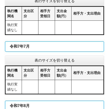
表のサイズを切り替える
執行機
支出区
相手方
支出金
相手方・支出理由
関名
分
受領日
額(円）
執行実
績なし
令和7年7月
表のサイズを切り替える
執行機
支出区
相手方
支出金
相手方・支出理由
関名
分
受領日
額(円）
執行実
績なし
令和7年8月