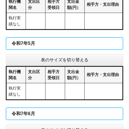
執行機
支出区
相手方
支出金
相手方・支出理由
関名
分
受領日
額(円）
執行実
績なし
令和7年5月
表のサイズを切り替える
執行機
支出区
相手方
支出金
相手方・支出理由
関名
分
受領日
額(円）
執行実
績なし
令和7年6月