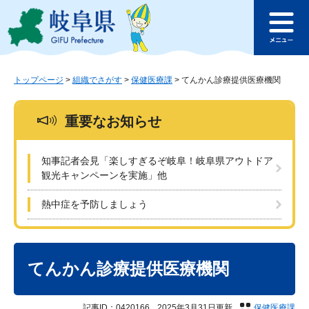
ペ
メ
このページの本文へ
ー
ニ
メ
ジ
ュ
ニ
の
ー
ュ
先
を
ー
頭
飛
トップページ
>
組織でさがす
>
保健医療課
>
てんかん診療提供医療機関
で
ば
す
し
重要なお知らせ
。
て
本
文
知事記者会見「楽しすぎるぞ岐阜！岐阜県アウトドア
へ
観光キャンペーンを実施」他
熱中症を予防しましょう
本
文
てんかん診療提供医療機関
記事ID：0420166
2025年3月31日更新
保健医療課