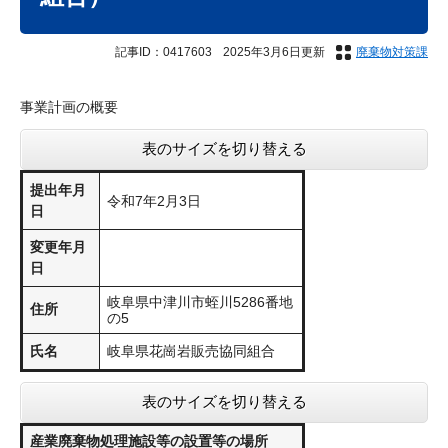
記事ID：0417603
2025年3月6日更新
廃棄物対策課
事業計画の概要
表のサイズを切り替える
提出年月
令和7年2月3日
日
変更年月
日
岐阜県中津川市蛭川5286番地
住所
の5
氏名
岐阜県花崗岩販売協同組合
表のサイズを切り替える
産業廃棄物処理施設等の設置等の場所