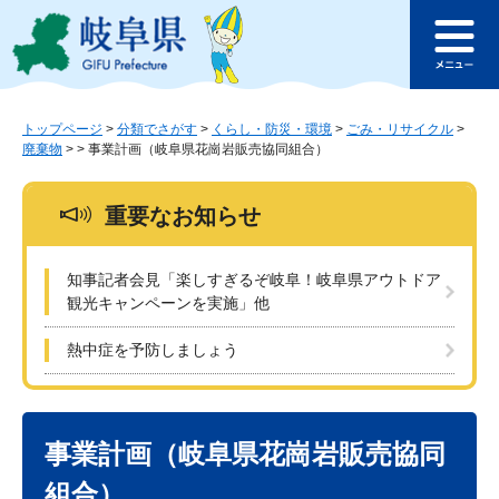
ペ
メ
このページの本文へ
ー
ニ
メ
ジ
ュ
ニ
の
ー
ュ
先
を
ー
頭
飛
トップページ
>
分類でさがす
>
くらし・防災・環境
>
ごみ・リサイクル
>
廃棄物
>
>
事業計画（岐阜県花崗岩販売協同組合）
で
ば
す
し
。
て
重要なお知らせ
本
文
へ
知事記者会見「楽しすぎるぞ岐阜！岐阜県アウトドア
観光キャンペーンを実施」他
熱中症を予防しましょう
本
文
事業計画（岐阜県花崗岩販売協同
組合）