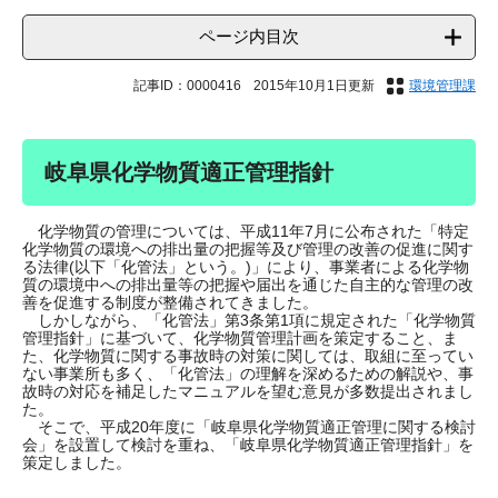
ページ内目次
記事ID：0000416
2015年10月1日更新
環境管理課
岐阜県化学物質適正管理指針
化学物質の管理については、平成11年7月に公布された「特定
化学物質の環境への排出量の把握等及び管理の改善の促進に関す
る法律(以下「化管法」という。)」により、事業者による化学物
質の環境中への排出量等の把握や届出を通じた自主的な管理の改
善を促進する制度が整備されてきました。
しかしながら、「化管法」第3条第1項に規定された「化学物質
管理指針」に基づいて、化学物質管理計画を策定すること、ま
た、化学物質に関する事故時の対策に関しては、取組に至ってい
ない事業所も多く、「化管法」の理解を深めるための解説や、事
故時の対応を補足したマニュアルを望む意見が多数提出されまし
た。
そこで、平成20年度に「岐阜県化学物質適正管理に関する検討
会」を設置して検討を重ね、「岐阜県化学物質適正管理指針」を
策定しました。