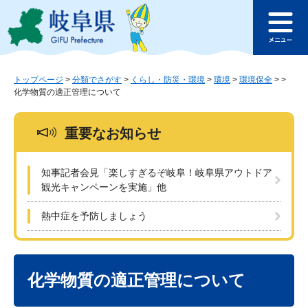
ペ
メ
このページの本文へ
ー
ニ
メ
ジ
ュ
ニ
の
ー
ュ
先
を
ー
頭
飛
トップページ
>
分類でさがす
>
くらし・防災・環境
>
環境
>
環境保全
>
>
化学物質の適正管理について
で
ば
す
し
。
て
重要なお知らせ
本
文
へ
知事記者会見「楽しすぎるぞ岐阜！岐阜県アウトドア
観光キャンペーンを実施」他
熱中症を予防しましょう
本
文
化学物質の適正管理について