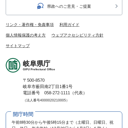
県政へのご意見・ご提案
リンク・著作権・免責事項
利用ガイド
個人情報保護の考え方
ウェブアクセシビリティ方針
サイトマップ
岐阜県庁
GIFU Prefectural Office
〒500-8570
岐阜市薮田南2丁目1番1号
電話番号 058-272-1111（代表）
（法人番号4000020210005）
開庁時間
午前8時30分から午後5時15分まで
（土曜日、日曜日、祝