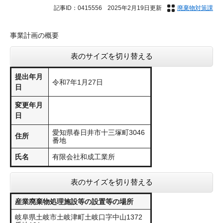
記事ID：0415556
2025年2月19日更新
廃棄物対策課
事業計画の概要
表のサイズを切り替える
提出年月
令和7年1月27日
日
変更年月
日
愛知県春日井市十三塚町3046
住所
番地
氏名
有限会社和成工業所
表のサイズを切り替える
産業廃棄物処理施設等の設置等の場所
​岐阜県土岐市土岐津町土岐口字中山1372