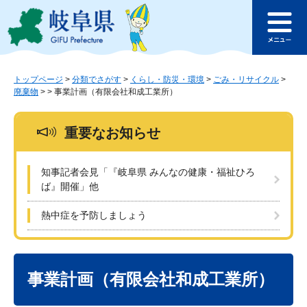
ペ
メ
このページの本文へ
ー
ニ
メ
ジ
ュ
ニ
の
ー
ュ
先
を
ー
頭
飛
トップページ
>
分類でさがす
>
くらし・防災・環境
>
ごみ・リサイクル
>
廃棄物
>
>
事業計画（有限会社和成工業所）
で
ば
す
し
。
て
重要なお知らせ
本
文
へ
知事記者会見「『岐阜県 みんなの健康・福祉ひろ
ば』開催」他
熱中症を予防しましょう
本
文
事業計画（有限会社和成工業所）