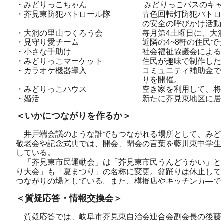
・みどりっこちゃん みどりっこバスのキャラクタ
・芥見東防犯パトロール隊 青色回転灯防犯パトロール
の安全の呼びかけ活動
・大洞の里山つくろう会 毎月第4土曜日に、大洞
・見守り愛チーム 近隣の4~8軒の住民でチー
・小さな手助け 社会福祉協議会による、庭木
・みどりっこマーケット 住民が趣味で制作したブロ
・カラオケ機器導入 コミュニティ補助金で導入し
りを開催。
・みどりっこハウス 空き家を利用して、将棋、
・婚活 新たに芥見東地区に居住して
＜いかにつながりを作るか＞
井戸端会議のような誰でもつながれる場所として、みど
敬老会や記念式典では、開会、閉会の言葉を藍川東中学生
している。
「芥見東市民運動会」は「芥見東市民うんどうかい」と
り大会」も「夏まつり」の名称に変更。盆踊りは休止して
つながりの場としている。また、模擬店やキッチンカ―で
＜質疑応答・情報交換会＞
質疑応答では、岐阜市芥見東自治会連合会副会長の後藤