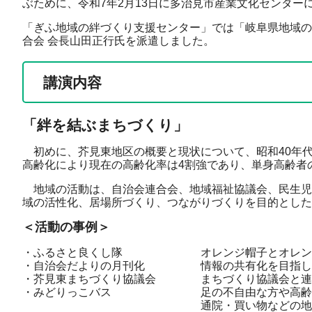
ぶために、令和7年2月13日に多治見市産業文化センター
「ぎふ地域の絆づくり支援センター」では「岐阜県地域の
合会 会長山田正行氏を派遣しました。
講演内容
「絆を結ぶまちづくり」
初めに、芥見東地区の概要と現状について、昭和40年
高齢化により現在の高齢化率は4割強であり、単身高齢者
地域の活動は、自治会連合会、地域福祉協議会、民生児
域の活性化、居場所づくり、つながりづくりを目的とした
＜活動の事例＞
・ふるさと良くし隊 オレンジ帽子とオレンジジャ
・自治会だよりの月刊化 情報の共有化を目指して、
・芥見東まちづくり協議会 まちづくり協議会と連
・みどりっこバス 足の不自由な方や高齢者の乗車
通院・買い物などの地域の足と