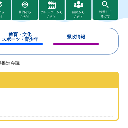
検索して
から
目的から
カレンダーから
組織から
さがす
す
さがす
さがす
さがす
教育・文化
県政情報
スポーツ・青少年
閉
閉
じ
じ
る
る
備推進会議