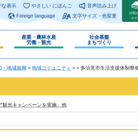
このページの本文へ
がな表示
やさしい にほんご
音声読み上げ
分類
Foreign language
文字サイズ・色変更
さが
産業・農林水産
社会基盤
労働・観光
まちづくり
閉
閉
じ
じ
る
る
O・地域振興
>
地域コミュニティ
>
>
多治見市生活支援体制整
ア観光キャンペーンを実施」他