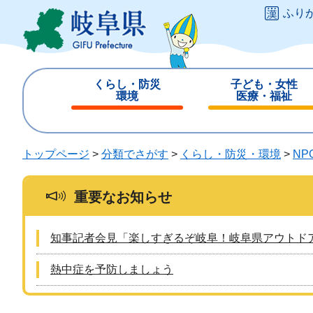
ペ
メ
ふり
ー
ニ
ジ
ュ
の
ー
先
を
くらし・防災
子ども・女性
頭
飛
環境
医療・福祉
で
ば
閉
閉
す
し
じ
じ
。
て
る
る
トップページ
>
分類でさがす
>
くらし・防災・環境
>
NP
本
文
へ
重要なお知らせ
知事記者会見「楽しすぎるぞ岐阜！岐阜県アウトド
熱中症を予防しましょう