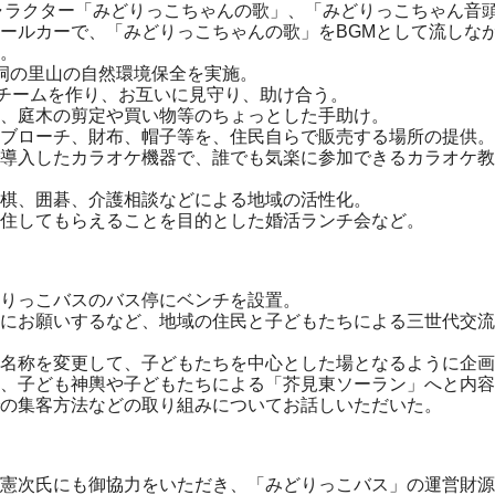
ー「みどりっこちゃんの歌」、「みどりっこちゃん音頭
カーで、「みどりっこちゃんの歌」をBGMとして流しな
。
の里山の自然環境保全を実施。
ムを作り、お互いに見守り、助け合う。
の剪定や買い物等のちょっとした手助け。
ーチ、財布、帽子等を、住民自らで販売する場所の提供。
たカラオケ機器で、誰でも気楽に参加できるカラオケ教
囲碁、介護相談などによる地域の活性化。
もらえることを目的とした婚活ランチ会
りっこバスのバス停にベンチを設置。
にお願いするなど、地域の住民と子どもたちによる三世代交流
名称を変更して、子どもたちを中心とした場となるように企画
、子ども神輿や子どもたちによる「芥見東ソーラン」へと内容
の集客方法などの取り組みについてお話しいただいた。
憲次氏にも御協力をいただき、「みどりっこバス」の運営財源