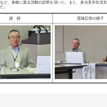
など、多岐に渡る活動の説明を頂いた。また、多治見市生活支
た。
講 師
質疑応答の様子