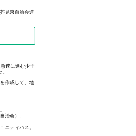
芥見東自治会連
、急速に進む少子
た。
を作成して、地
。
自治会）。
ュニティバス。