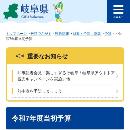
ペ
メ
このページの本文へ
ー
ニ
メ
ジ
ュ
ニ
の
ー
ュ
先
を
ー
頭
飛
トップページ
>
分類でさがす
>
県政情報
>
財政・予算・決算
>
予算
>
>
令
和7年度当初予算
で
ば
す
し
。
て
重要なお知らせ
本
文
へ
知事記者会見「楽しすぎるぞ岐阜！岐阜県アウトドア
観光キャンペーンを実施」他
熱中症を予防しましょう
本
文
令和7年度当初予算