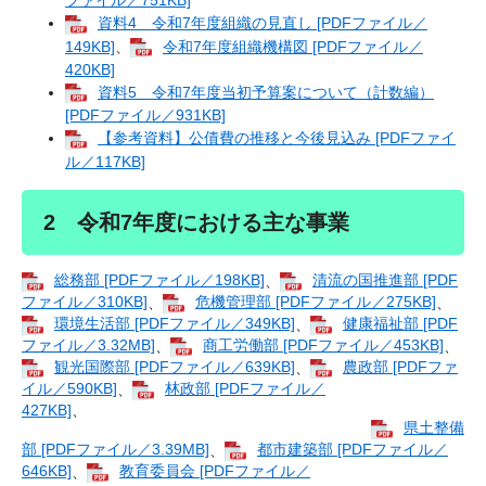
ファイル／751KB]
資料4 令和7年度組織の見直し [PDFファイル／
149KB]
、
令和7年度組織機構図 [PDFファイル／
420KB]
資料5 令和7年度当初予算案について（計数編）
[PDFファイル／931KB]
【参考資料】公債費の推移と今後見込み [PDFファイ
ル／117KB]
2 令和7年度における主な事業
総務部 [PDFファイル／198KB]
、
清流の国推進部 [PDF
ファイル／310KB]
、
危機管理部 [PDFファイル／275KB]
、
環境生活部 [PDFファイル／349KB]
、
健康福祉部 [PDF
ファイル／3.32MB]
、
商工労働部 [PDFファイル／453KB]
、
観光国際部 [PDFファイル／639KB]
、
農政部 [PDFファ
イル／590KB]
、
林政部 [PDFファイル／
427KB]
、
県土整備
部 [PDFファイル／3.39MB]
、
都市建築部 [PDFファイル／
646KB]
、
教育委員会 [PDFファイル／