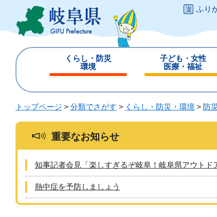
ペ
メ
ふり
ー
ニ
ジ
ュ
の
ー
先
を
くらし・防災
子ども・女性
頭
飛
環境
医療・福祉
で
ば
閉
閉
す
し
じ
じ
。
て
る
る
トップページ
>
分類でさがす
>
くらし・防災・環境
>
防
本
文
へ
重要なお知らせ
知事記者会見「楽しすぎるぞ岐阜！岐阜県アウトド
熱中症を予防しましょう