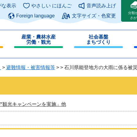
このページの本文へ
がな表示
やさしい にほんご
音声読み上げ
分類
Foreign language
文字サイズ・色変更
さが
産業・農林水産
社会基盤
労働・観光
まちづくり
閉
閉
じ
じ
る
る
災
>
避難情報・被害情報等
>
>
石川県能登地方の大雨に係る被
ア観光キャンペーンを実施」他