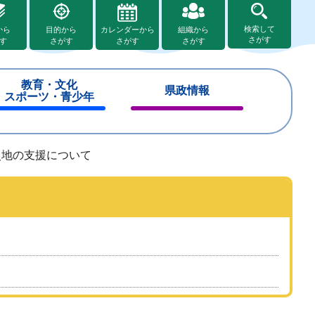
検索して
から
目的から
カレンダーから
組織から
さがす
す
さがす
さがす
さがす
教育・文化
県政情報
スポーツ・青少年
閉
閉
じ
じ
る
る
災地の支援について