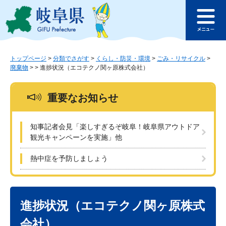
ペ
メ
このページの本文へ
ー
ニ
メ
ジ
ュ
ニ
の
ー
ュ
先
を
ー
頭
飛
トップページ
>
分類でさがす
>
くらし・防災・環境
>
ごみ・リサイクル
>
廃棄物
>
>
進捗状況（エコテクノ関ヶ原株式会社）
で
ば
す
し
。
て
重要なお知らせ
本
文
へ
知事記者会見「楽しすぎるぞ岐阜！岐阜県アウトドア
観光キャンペーンを実施」他
熱中症を予防しましょう
本
文
進捗状況（エコテクノ関ヶ原株式
会社）