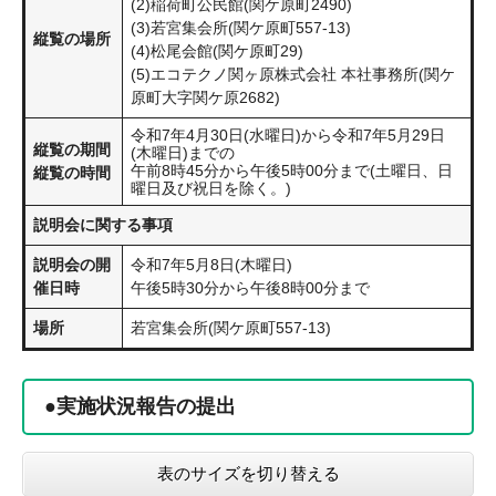
(2)稲荷町公民館(関ケ原町2490)
(3)若宮集会所(関ケ原町557-13)
縦覧の場所
(4)松尾会館(関ケ原町29)
(5)エコテクノ関ヶ原株式会社 本社事務所(関ケ
原町大字関ケ原2682)
令和7年4月30日(水曜日)から令和7年5月29日
縦覧の期間
(木曜日)までの
午前8時45分から午後5時00分まで(土曜日、日
縦覧の時間
曜日及び祝日を除く。)
説明会に関する事項
説明会の開
令和7年5月8日(木曜日)
催日時
午後5時30分から午後8時00分まで
場所
若宮集会所(関ケ原町557-13)
●実施状況報告の提出
表のサイズを切り替える