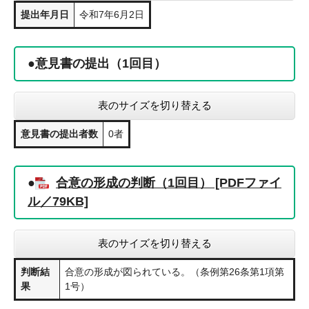
提出年月日
令和7年6月2日
●意見書の提出（1回目）
表のサイズを切り替える
意見書の提出者数
0者
●
合意の形成の判断（1回目） [PDFファイ
ル／79KB]
表のサイズを切り替える
判断結
合意の形成が図られている。（条例第26条第1項第
果
1号）