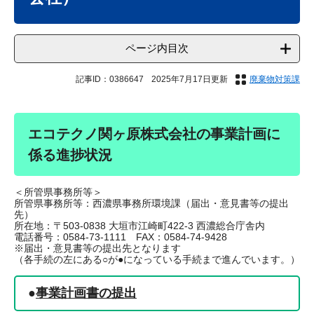
ページ内目次
記事ID：0386647
2025年7月17日更新
廃棄物対策課
エコテクノ関ヶ原株式会社の事業計画に
係る進捗状況
＜所管県事務所等＞
所管県事務所等：西濃県事務所環境課（届出・意見書等の提出
先）
所在地：〒503-0838 大垣市江崎町422-3 西濃総合庁舎内
電話番号：0584-73-1111 FAX：0584-74-9428
※届出・意見書等の提出先となります
（各手続の左にある○が●になっている手続まで進んでいます。）
●
事業計画書の提出