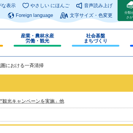
このページの本文へ
がな表示
やさしい にほんご
音声読み上げ
分類
Foreign language
文字サイズ・色変更
さが
産業・農林水産
社会基盤
労働・観光
まちづくり
閉
閉
じ
じ
る
る
域圏における一斉清掃
ア観光キャンペーンを実施」他