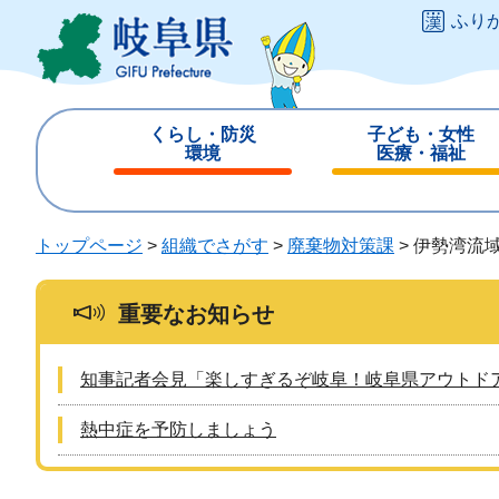
ペ
メ
ふり
ー
ニ
ジ
ュ
の
ー
先
を
くらし・防災
子ども・女性
頭
飛
環境
医療・福祉
で
ば
閉
閉
す
し
じ
じ
。
て
る
る
トップページ
>
組織でさがす
>
廃棄物対策課
>
伊勢湾流
本
文
へ
重要なお知らせ
知事記者会見「楽しすぎるぞ岐阜！岐阜県アウトド
熱中症を予防しましょう