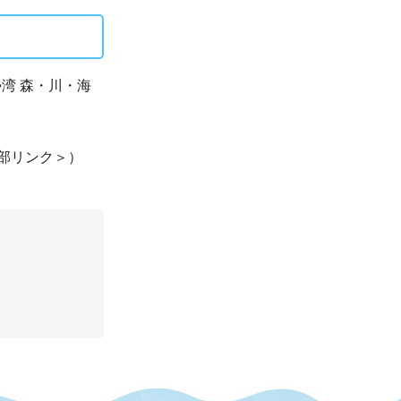
湾 森・川・海
部リンク＞
）