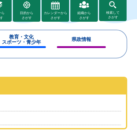
検索して
から
目的から
カレンダーから
組織から
さがす
す
さがす
さがす
さがす
教育・文化
県政情報
スポーツ・青少年
閉
閉
じ
じ
る
る