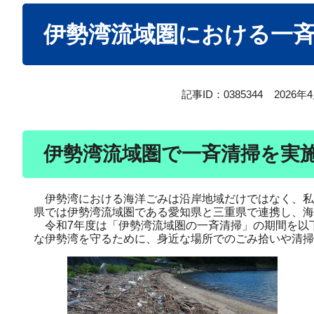
本
伊勢湾流域圏における一
文
記事ID：0385344
2026年
伊勢湾流域圏で一斉清掃を実
伊勢湾における海洋ごみは沿岸地域だけではなく、私
県では伊勢湾流域圏である愛知県と三重県で連携し、海
令和7年度は「伊勢湾流域圏の一斉清掃」の期間を以
な伊勢湾を守るために、身近な場所でのごみ拾いや清掃