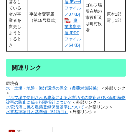
営をし
届 [Excel
ゴルフ場
ている
ファイル
所在地の
者が事
事業者変更届
原本1部
／37KB]
市役所又
業者を
（第15号様式）
写し1部
事
は町村役
変更し
業者変更
場
ようと
届 [PDF
すると
ファイル
き
／64KB]
関連リンク
環境省
水・土壌・地盤・海洋環境の保全（農薬対策関係）
＜外部リンク
＞
ゴルフ場で使用される農薬による水質汚濁の防止及び水産動植物
被害の防止に係る指導指針について
＜外部リンク＞
水質汚濁に係る農薬登録保留基準について
＜外部リンク＞
水質基準項目と基準値（51項目）
＜外部リンク＞