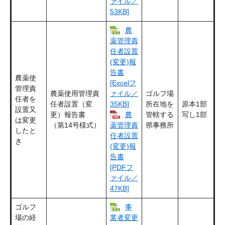
ァイル／
53KB]
農
薬管理責
任者設置
(変更)報
告書
農薬使
[Excelフ
管理責
農薬使用管理責
ゴルフ場
ァイル／
任者を
任者設置（変
所在地を
原本1部
35KB]
設置又
更）報告書
管轄する
写し1部
農
は変更
（第14号様式）
県事務所
薬管理責
したと
任者設置
き
(変更)報
告書
[PDFフ
ァイル／
47KB]
ゴルフ
事
場の経
業者変更