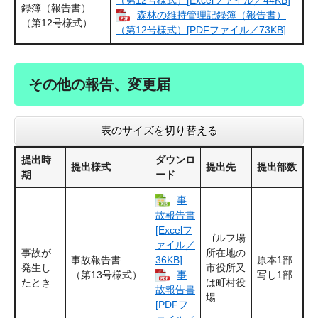
録簿（報告書）
森林の維持管理記録簿（報告書）
（第12号様式）
（第12号様式）[PDFファイル／73KB]
その他の報告、変更届
表のサイズを切り替える
提出時
ダウンロ
提出様式
提出先
提出部数
期
ード
事
故報告書
[Excelフ
ゴルフ場
ァイル／
事故が
所在地の
事故報告書
原本1部
36KB]
発生し
市役所又
（第13号様式）
写し1部
事
たとき
は町村役
故報告書
場
[PDFフ