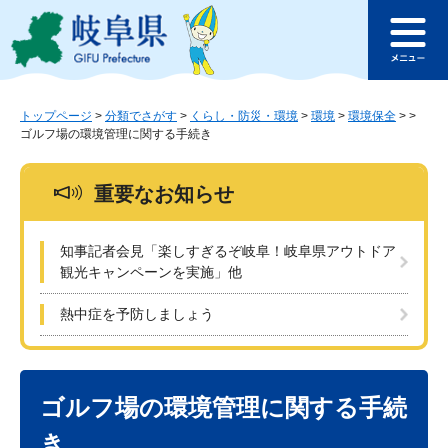
ペ
メ
このページの本文へ
ー
ニ
メ
ジ
ュ
ニ
の
ー
ュ
先
を
ー
頭
飛
トップページ
>
分類でさがす
>
くらし・防災・環境
>
環境
>
環境保全
>
>
ゴルフ場の環境管理に関する手続き
で
ば
す
し
。
て
重要なお知らせ
本
文
へ
知事記者会見「楽しすぎるぞ岐阜！岐阜県アウトドア
観光キャンペーンを実施」他
熱中症を予防しましょう
本
文
ゴルフ場の環境管理に関する手続
き