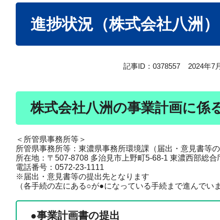
本
進捗状況（株式会社八洲）
文
記事ID：0378557
2024年
株式会社八洲の事業計画に係
＜所管県事務所等＞
所管県事務所等：東濃県事務所環境課（届出・意見書等の
所在地：〒507-8708 多治見市上野町5-68-1 東濃西部総
電話番号：0572-23-1111
※届出・意見書等の提出先となります
（各手続の左にある○が●になっている手続まで進んでい
●
事業計画書の提出