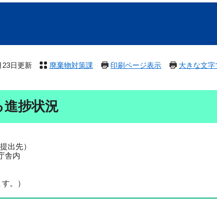
7月23日更新
廃棄物対策課
印刷ページ表示
大きな文字
る進捗状況
提出先）
合庁舎内
ます。）