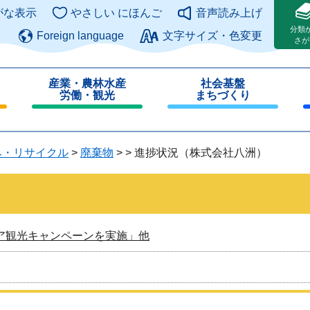
このページの本文へ
がな表示
やさしい にほんご
音声読み上げ
分類
Foreign language
文字サイズ・色変更
さが
産業・農林水産
社会基盤
労働・観光
まちづくり
閉
閉
じ
じ
る
る
み・リサイクル
>
廃棄物
>
>
進捗状況（株式会社八洲）
ア観光キャンペーンを実施」他