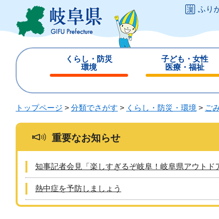
ペ
メ
ふり
ー
ニ
ジ
ュ
の
ー
先
を
くらし・防災
子ども・女性
頭
飛
環境
医療・福祉
で
ば
閉
閉
す
し
じ
じ
。
て
る
る
トップページ
>
分類でさがす
>
くらし・防災・環境
>
ご
本
文
へ
重要なお知らせ
知事記者会見「楽しすぎるぞ岐阜！岐阜県アウトド
熱中症を予防しましょう