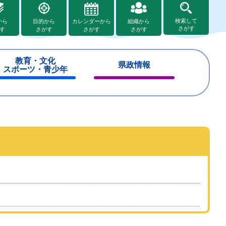
検索して
から
目的から
カレンダーから
組織から
さがす
す
さがす
さがす
さがす
教育・文化
県政情報
スポーツ・青少年
閉
閉
じ
じ
る
る