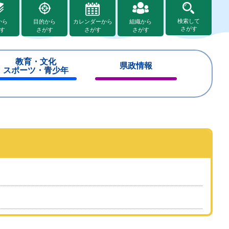
検索して
から
目的から
カレンダーから
組織から
さがす
す
さがす
さがす
さがす
教育・文化
県政情報
スポーツ・青少年
閉
閉
じ
じ
る
る