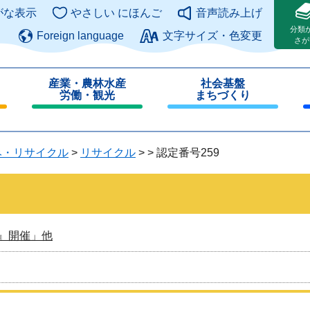
このページの本文へ
がな表示
やさしい にほんご
音声読み上げ
分類
Foreign language
文字サイズ・色変更
さが
産業・農林水産
社会基盤
労働・観光
まちづくり
閉
閉
じ
じ
る
る
み・リサイクル
>
リサイクル
>
>
認定番号259
』開催」他