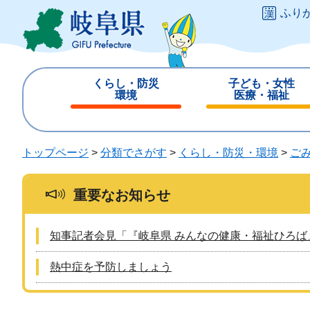
ペ
メ
ふり
ー
ニ
ジ
ュ
の
ー
先
を
くらし・防災
子ども・女性
頭
飛
環境
医療・福祉
で
ば
閉
閉
す
し
じ
じ
。
て
る
る
トップページ
>
分類でさがす
>
くらし・防災・環境
>
ご
本
文
へ
重要なお知らせ
知事記者会見「『岐阜県 みんなの健康・福祉ひろば
熱中症を予防しましょう