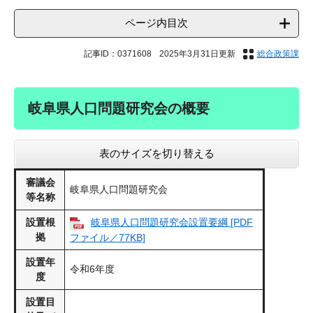
ページ内目次
記事ID：0371608
2025年3月31日更新
総合政策課
岐阜県人口問題研究会の概要
表のサイズを切り替える
審議会
岐阜県人口問題研究会
等名称
設置根
岐阜県人口問題研究会設置要綱 [PDF
拠
ファイル／77KB]
設置年
令和6年度
度
設置目