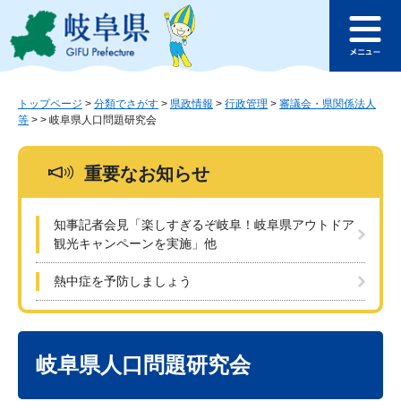
ペ
メ
このページの本文へ
ー
ニ
メ
ジ
ュ
ニ
の
ー
ュ
先
を
ー
頭
飛
トップページ
>
分類でさがす
>
県政情報
>
行政管理
>
審議会・県関係法人
等
>
>
岐阜県人口問題研究会
で
ば
す
し
。
て
重要なお知らせ
本
文
へ
知事記者会見「楽しすぎるぞ岐阜！岐阜県アウトドア
観光キャンペーンを実施」他
熱中症を予防しましょう
本
文
岐阜県人口問題研究会