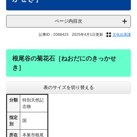
ページ内目次
記事ID：0368423
2025年4月1日更新
文化伝承課
根尾谷の菊花石［ねおだにのきっかせ
き］
表のサイズを切り替える
分類
特別天然記
念物
指定
国
別
所在
​​本巣市根尾