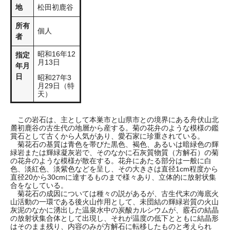
地
松田初鹿谷
所有
個人
者
昭和16年12
指定
月13日
年月
日
昭和27年3
月29日（特
天）
この岩石は、主として本巣市と山県市との境界にある舟伏山北
麓初鹿谷の古生代の地層から産する。菊の花弁のような模様の鑑
賞石として古くから人気があり、愛石家に珍重されている。
菊花石の基質は青色を帯びた黒色、褐色、あるいは暗緑色の輝
緑岩または輝緑凝灰岩で、そのなかに石灰質物質（方解石）の菊
の花弁のような模様が散在する。花弁にあたる部分は一般に白
色、淡紅色、淡紫色などを呈し、その大きさは直径1cm程度から
直径20から30cmに達するものまで様々あり、立体的に放射状集
合をなしている。
菊花石の成因については種々の説があるが、古生代末の海底火
山活動の一環である後火山作用として、未団結の輝緑岩質の火山
灰泥のなかに湧出した温泉水中の炭酸カルシウムが、霰石の結晶
の放射状集合体として出現し、それが温度の低下とともに結晶形
はそのまま残り、内容のみが方解石に転移したものと考えられ