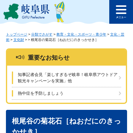
ペ
メ
このページの本文へ
ー
ニ
メ
ジ
ュ
ニ
の
ー
ュ
先
を
ー
頭
飛
トップページ
>
分類でさがす
>
教育・文化・スポーツ・青少年
>
文化・芸
術
>
文化財
>
>
根尾谷の菊花石［ねおだにのきっかせき］
で
ば
す
し
。
て
重要なお知らせ
本
文
へ
知事記者会見「楽しすぎるぞ岐阜！岐阜県アウトドア
観光キャンペーンを実施」他
熱中症を予防しましょう
本
文
根尾谷の菊花石［ねおだにのきっ
かせき］