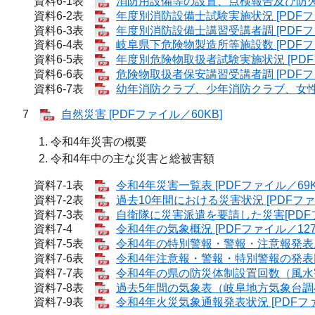
資料6-1表
消防用設備等の設置、点検報告及び防火管理
資料6-2表
年度別消防設備士試験実施状況 [PDFファ
資料6-3表
年度別消防設備士講習受講者調 [PDFファ
資料6-4表
岐阜県下危険物製造所等施設数 [PDFファ
資料6-5表
年度別危険物取扱者試験実施状況 [PDF
資料6-6表
危険物取扱者保安講習受講者調 [PDFファ
資料6-7表
幼年消防クラブ、少年消防クラブ、女性防
7
自然災害 [PDFファイル／60KB]
令和4年災害の概要
令和4年中の主な災害と総被害額
資料7-1表
令和4年災害一覧表 [PDFファイル／69K
資料7-2表
過去10年間における災害状況 [PDFファ
資料7-3表
自衛隊に災害派遣を要請した災害[PDFフ
資料7-4
令和4年の気象概況 [PDFファイル／127
資料7-5表
令和4年の特別警報・警報・注意報発表履歴表
資料7-6表
令和4年注意報・警報・特別警報の発表回数 
資料7-7表
令和4年の県の防災体制設置回数（風水害）
資料7-8表
過去5年間の気象表（岐阜地方気象台調べ）
資料7-9表
令和4年火災気象通報発表状況 [PDFファ