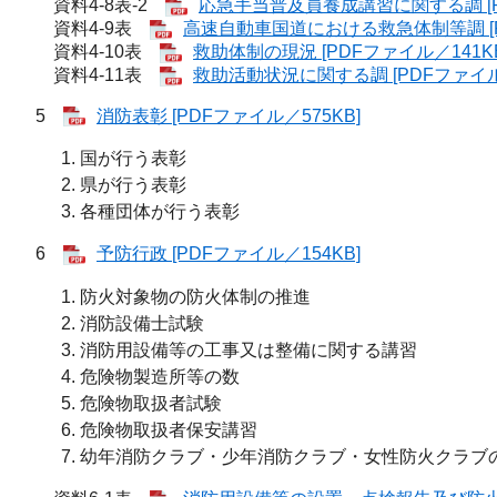
資料4-8表-2
応急手当普及員養成講習に関する調 [P
資料4-9表
高速自動車国道における救急体制等調 [P
資料4-10表
救助体制の現況 [PDFファイル／141KB
資料4-11表
救助活動状況に関する調 [PDFファイル／
5
消防表彰 [PDFファイル／575KB]
国が行う表彰
県が行う表彰
各種団体が行う表彰
6
予防行政 [PDFファイル／154KB]
防火対象物の防火体制の推進
消防設備士試験
消防用設備等の工事又は整備に関する講習
危険物製造所等の数
危険物取扱者試験
危険物取扱者保安講習
幼年消防クラブ・少年消防クラブ・女性防火クラブ