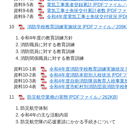
資料9-5表
電気工事業者登録累計 [PDFファイル／4
資料9-6表
電気工事士免状交付累計者数 [PDFファイ
資料9-7表
令和4年度電気工事士免状交付状況 [PDF
10
消防学校教育訓練実施状況 [PDFファイル／209K
令和4年度の教育訓練方針
消防職員に対する教育訓練
消防団員に対する教育訓練
消防関係職員に対する教育訓練
資料10-1表
令和4年度消防学校教育訓練実施状況 [P
資料10-2表
令和4年度消防本部別入校状況 [PDFファ
資料10-3表
令和4年度自衛消防隊員教育入校事業所数
資料10-4表
令和4年度市町村別消防団員消防学校教育
11
防災航空業務の実態 [PDFファイル／262KB]
防災航空体制
令和4年の主な活動内容
防災航空隊の応援要請にかかる手続きについて