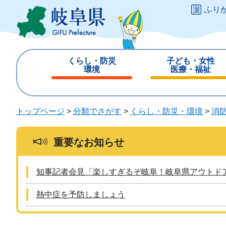
ペ
メ
ふり
ー
ニ
ジ
ュ
の
ー
先
を
くらし・防災
子ども・女性
頭
飛
環境
医療・福祉
で
ば
閉
閉
す
し
じ
じ
。
て
る
る
トップページ
>
分類でさがす
>
くらし・防災・環境
>
消
本
文
へ
重要なお知らせ
知事記者会見「楽しすぎるぞ岐阜！岐阜県アウトド
熱中症を予防しましょう