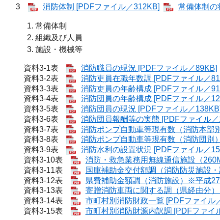
3
消防体制 [PDFファイル／312KB]
常備体制の状
常備体制
組織及び人員
施設・機械等
資料3-1表
消防職員の現況 [PDFファイル／89KB]
資料3-2表
消防吏員在職年数調 [PDFファイル／81
資料3-3表
消防吏員の年齢構成 [PDFファイル／91
資料3-4表
消防団員の年齢構成 [PDFファイル／121
資料3-5表
消防団員の現況 [PDFファイル／138KB
資料3-6表
消防団員報酬等の実態 [PDFファイル／10
資料3-7表
消防ポンプ自動車等現有数（消防本部別） 
資料3-8表
消防ポンプ自動車等現有数（消防団別） [
資料3-9表
消防水利の設置状況 [PDFファイル／151
資料3-10表
消防・救急業務用無線通信施設（260MH
資料3-11表
国庫補助金交付額調（消防防災施設・設備
資料3-12表
県費補助金額調（消防施設）※平成27年度
資料3-13表
寄贈消防車両に関する調（県経由分） [P
資料3-14表
市町村別消防財政一覧 [PDFファイル／9
資料3-15表
市町村別消防財源内訳調 [PDFファイル／