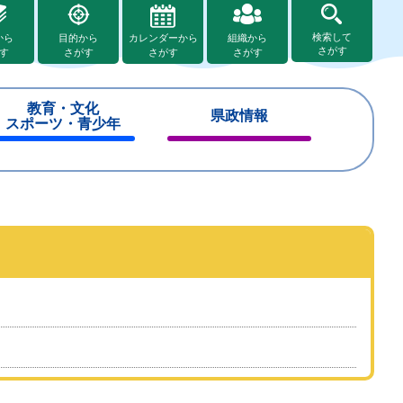
検索して
から
目的から
カレンダーから
組織から
さがす
す
さがす
さがす
さがす
教育・文化
県政情報
スポーツ・青少年
閉
閉
じ
じ
る
る