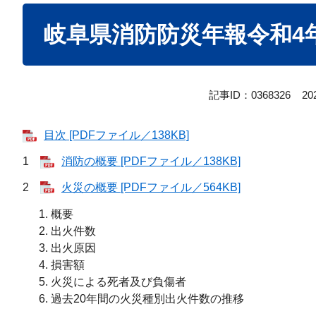
本
岐阜県消防防災年報令和4
文
記事ID：0368326
2
目次 [PDFファイル／138KB]
1
消防の概要 [PDFファイル／138KB]
2
火災の概要 [PDFファイル／564KB]
概要
出火件数
出火原因
損害額
火災による死者及び負傷者
過去20年間の火災種別出火件数の推移