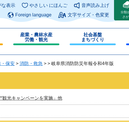
このページの本文へ
がな表示
やさしい にほんご
音声読み上げ
分類
Foreign language
文字サイズ・色変更
さが
産業・農林水産
社会基盤
労働・観光
まちづくり
閉
閉
じ
じ
る
る
防・保安
>
消防・救急
>
>
岐阜県消防防災年報令和4年版
ア観光キャンペーンを実施」他