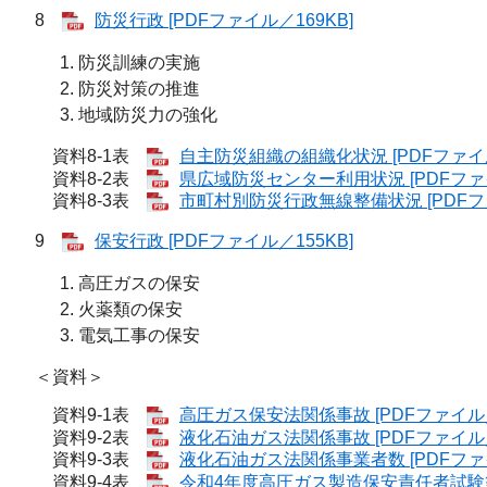
8
防災行政 [PDFファイル／169KB]
防災訓練の実施
防災対策の推進
地域防災力の強化
資料8-1表
自主防災組織の組織化状況 [PDFファイル
資料8-2表
県広域防災センター利用状況 [PDFファイ
資料8-3表
市町村別防災行政無線整備状況 [PDFファ
9
保安行政 [PDFファイル／155KB]
高圧ガスの保安
火薬類の保安
電気工事の保安
＜資料＞
資料9-1表
高圧ガス保安法関係事故 [PDFファイル／
資料9-2表
液化石油ガス法関係事故 [PDFファイル／
資料9-3表
液化石油ガス法関係事業者数 [PDFファイ
資料9-4表
令和4年度高圧ガス製造保安責任者試験等