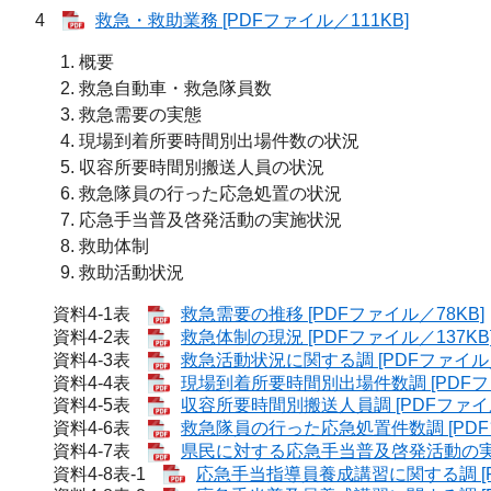
4
救急・救助業務 [PDFファイル／111KB]
概要
救急自動車・救急隊員数
救急需要の実態
現場到着所要時間別出場件数の状況
収容所要時間別搬送人員の状況
救急隊員の行った応急処置の状況
応急手当普及啓発活動の実施状況
救助体制
救助活動状況
資料4-1表
救急需要の推移 [PDFファイル／78KB]
資料4-2表
救急体制の現況 [PDFファイル／137KB
資料4-3表
救急活動状況に関する調 [PDFファイル／
資料4-4表
現場到着所要時間別出場件数調 [PDFファ
資料4-5表
収容所要時間別搬送人員調 [PDFファイル
資料4-6表
救急隊員の行った応急処置件数調 [PDFフ
資料4-7表
県民に対する応急手当普及啓発活動の実施状
資料4-8表-1
応急手当指導員養成講習に関する調 [P