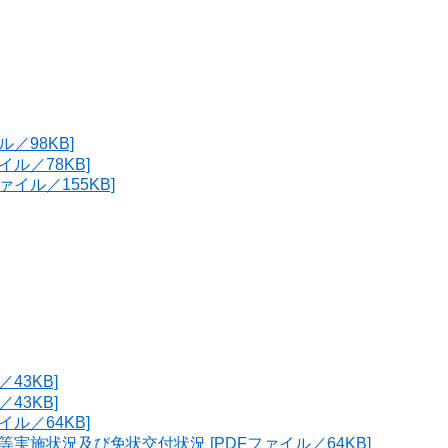
／98KB]
ル／78KB]
イル／155KB]
43KB]
43KB]
ル／64KB]
実施状況及び免状交付状況 [PDFファイル／64KB]