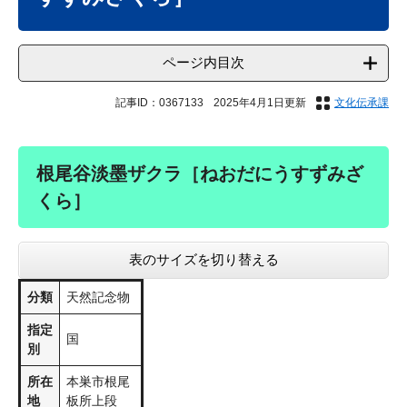
ページ内目次
記事ID：0367133
2025年4月1日更新
文化伝承課
根尾谷淡墨ザクラ［ねおだにうすずみざ
くら］
表のサイズを切り替える
分類
​​天然記念物
指定
国
別
所在
本巣市根尾
地
板所上段