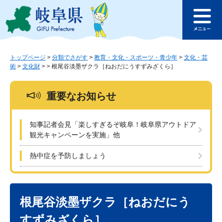
ペ
メ
このページの本文へ
ー
ニ
メ
ジ
ュ
ニ
の
ー
ュ
先
を
ー
頭
飛
トップページ
>
分類でさがす
>
教育・文化・スポーツ・青少年
>
文化・芸
術
>
文化財
>
>
根尾谷淡墨ザクラ［ねおだにうすずみざくら］
で
ば
す
し
。
て
重要なお知らせ
本
文
へ
知事記者会見「楽しすぎるぞ岐阜！岐阜県アウトドア
観光キャンペーンを実施」他
熱中症を予防しましょう
本
文
根尾谷淡墨ザクラ［ねおだにう
すずみざくら］