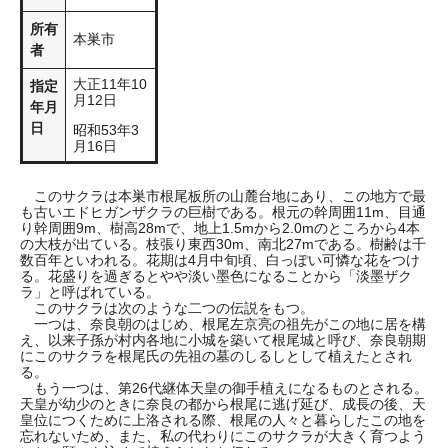
所有
本巣市
者
大正11年10
指定
月12日
年月
日
昭和53年3
月16日
このサクラは本巣市根尾板所の山麓台地にあり、この地方で最
も古いエドヒガンザクラの巨樹である。根元の幹周囲11m、目通
り幹周囲9m、樹高28mで、地上1.5mから2.0mのところから4本
の大枝が出ている。枝張り東西30m、南北27mである。樹齢は千
数百年といわれる。花期は4月中旬頃、白っぽい可憐な花をつけ
る。花盛りを過ぎるとやや淡い墨色になることから「淡墨ザク
ラ」と呼ばれている。
このサクラは次のような二つの伝説をもつ。
一つは、奈良朝のはじめ、根尾左京亮の祖先がこの地に居を構
え、以来子孫が村内各地に小城を築いて根尾城と呼び、奈良朝期
にこのサクラを根尾氏の先祖の墓のしるしとして植えたとされ
る。
もう一つは、第26代継体天皇の御手植えになるものとされる。
天皇が幼少のときに奈良の都から根尾に逃げ延び、成長の後、天
皇位につくために上洛される際、根尾の人々と暮らしたこの地を
忘れないため、また、私の代わりにこのサクラが大きく育つよう