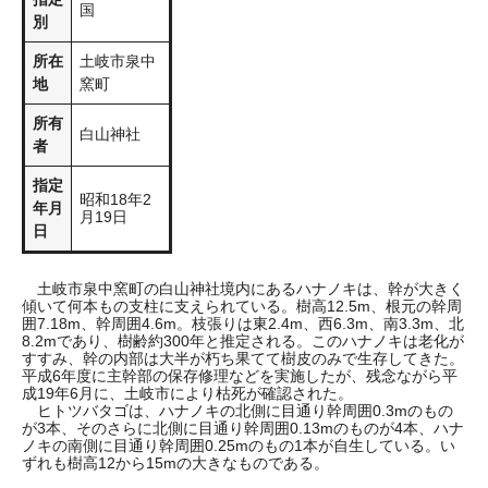
国
別
所在
土岐市泉中
地
窯町
所有
白山神社
者
指定
昭和18年2
年月
月19日
日
土岐市泉中窯町の白山神社境内にあるハナノキは、幹が大きく
傾いて何本もの支柱に支えられている。樹高12.5m、根元の幹周
囲7.18m、幹周囲4.6m。枝張りは東2.4m、西6.3m、南3.3m、北
8.2mであり、樹齢約300年と推定される。このハナノキは老化が
すすみ、幹の内部は大半が朽ち果てて樹皮のみで生存してきた。
平成6年度に主幹部の保存修理などを実施したが、残念ながら平
成19年6月に、土岐市により枯死が確認された。
ヒトツバタゴは、ハナノキの北側に目通り幹周囲0.3mのもの
が3本、そのさらに北側に目通り幹周囲0.13mのものが4本、ハナ
ノキの南側に目通り幹周囲0.25mのもの1本が自生している。い
ずれも樹高12から15mの大きなものである。