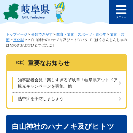
ペ
メ
このページの本文へ
ー
ニ
メ
ジ
ュ
ニ
の
ー
ュ
先
を
ー
頭
飛
トップページ
>
分類でさがす
>
教育・文化・スポーツ・青少年
>
文化・芸
術
>
文化財
>
>
白山神社のハナノキ及びヒトツバタゴ［はくさんじんじゃの
で
ば
はなのきおよびひとつばたご​​​​​］
す
し
。
て
本
重要なお知らせ
文
へ
知事記者会見「楽しすぎるぞ岐阜！岐阜県アウトドア
観光キャンペーンを実施」他
熱中症を予防しましょう
本
文
白山神社のハナノキ及びヒトツ