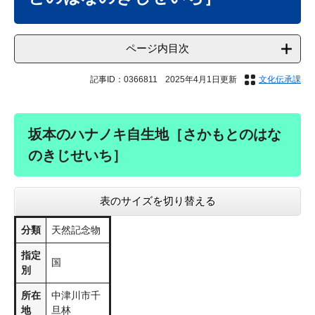
ページ内目次
記事ID：0366811
2025年4月1日更新
文化伝承課
坂本のハナノキ自生地［​​さかもとのはな
のきじせいち​
］
表のサイズを切り替える
分類
​​天然記念物
指定
国
別
所在
中津川市千
地
旦林