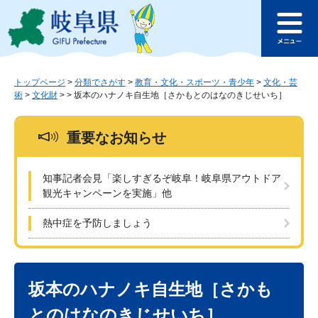
ペ
メ
このページの本文へ
ー
ニ
メ
ジ
ュ
ニ
の
ー
ュ
先
を
ー
頭
飛
トップページ
>
分類でさがす
>
教育・文化・スポーツ・青少年
>
文化・芸
術
>
文化財
>
>
坂本のハナノキ自生地［さかもとのはなのきじせいち］
で
ば
す
し
。
て
重要なお知らせ
本
文
へ
知事記者会見「楽しすぎるぞ岐阜！岐阜県アウトドア
観光キャンペーンを実施」他
熱中症を予防しましょう
本
文
坂本のハナノキ自生地［さかも
とのはなのきじせいち］