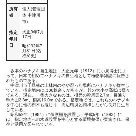
所有
個人(管理団
者
体:中津川
市)
大正9年7月
指定
17日
年月
日
昭和32年7
月31日(名
称変更)
坂本のハナノキ自生地は、大正元年（1912）に小泉博士によ
って、日本で初めてハナノキの自生地として植物学雑誌に報告さ
れたものである。
中津川市千旦林の山林内のやや湿った場所にハナノキが群生し
ている。指定地内には30株余りがあるが、幹の大小や高低は様々
である。現在、一番大きなものは、根元の幹周囲2.7m、目通り
幹周囲2.3m、樹高16.0mである。指定地では、これらのハナノキ
を中心に他の樹木も混じり、周辺環境と調和しながら良好に生育
している。
昭和59年（1984）に保護柵を設置し、平成5年（1993）に
は、指定地内への木道設置を中心とする環境整備が実施され、保
存と活用が図られている。