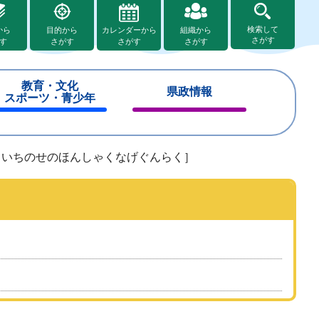
検索して
から
目的から
カレンダーから
組織から
さがす
す
さがす
さがす
さがす
教育・文化
県政情報
スポーツ・青少年
閉
閉
じ
じ
る
る
［いちのせのほんしゃくなげぐんらく］