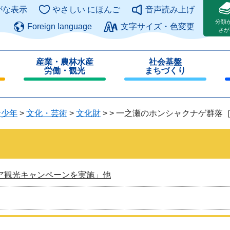
このページの本文へ
がな表示
やさしい にほんご
音声読み上げ
分類
Foreign language
文字サイズ・色変更
さが
産業・農林水産
社会基盤
労働・観光
まちづくり
閉
閉
じ
じ
る
る
青少年
>
文化・芸術
>
文化財
>
>
一之瀬のホンシャクナゲ群落
ア観光キャンペーンを実施」他