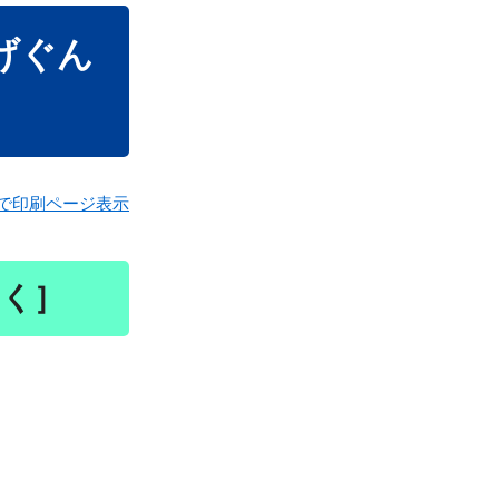
げぐん
で印刷ページ表示
く​
］