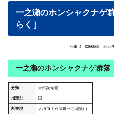
本
一之瀬のホンシャクナゲ
文
らく］
記事ID：0366568
202
一之瀬のホンシャクナゲ群落［​​
分類
​​天然記念物
指定別
国
所在地
大垣市上石津町一之瀬奥山