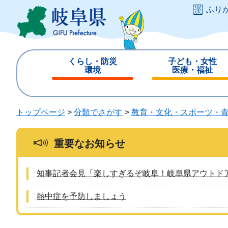
ペ
メ
ふり
ー
ニ
ジ
ュ
の
ー
先
を
くらし・防災
子ども・女性
頭
飛
環境
医療・福祉
で
ば
閉
閉
す
し
じ
じ
。
て
る
る
トップページ
>
分類でさがす
>
教育・文化・スポーツ・
本
文
へ
重要なお知らせ
知事記者会見「楽しすぎるぞ岐阜！岐阜県アウトド
熱中症を予防しましょう