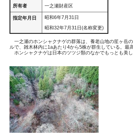
所有者
一之瀬財産区
昭和6年7月31日
指定年月日
昭和32年7月31日(名称変更)
一之瀬のホンシャクナゲの群落は、養老山地の笙ヶ岳の北斜面
ルで、雑木林内に1aあたり4から5株が群生している。最
ホンシャクナゲは日本のツツジ類のなかでもっとも美し