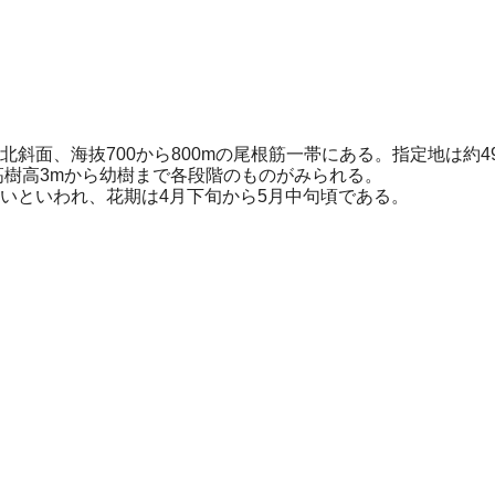
、海抜700から800mの尾根筋一帯にある。指定地は約49,
高樹高3mから幼樹まで各段階のものがみられる。
いといわれ、花期は4月下旬から5月中句頃である。