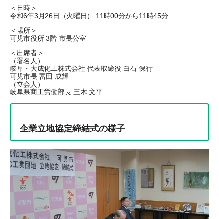
＜日時＞
令和6年3月26日（火曜日） 11時00分から11時45分
＜場所＞
可児市役所 3階 市長公室
＜出席者＞
（署名人）
岐阜・大成化工株式会社 代表取締役 白石 保行
可児市長 冨田 成輝
（立会人）
岐阜県商工労働部長 三木 文平
企業立地協定締結式の様子