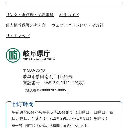
リンク・著作権・免責事項
利用ガイド
個人情報保護の考え方
ウェブアクセシビリティ方針
サイトマップ
岐阜県庁
GIFU Prefectural Office
〒500-8570
岐阜市薮田南2丁目1番1号
電話番号 058-272-1111（代表）
（法人番号4000020210005）
開庁時間
午前8時30分から午後5時15分まで
（土曜日、日曜日、祝
日、休日、年末年始（12月29日から1月3日）を除く）
※一部、開庁時間の異なる機関、施設があります。