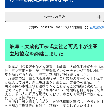
ページ内目次
記事ID：0357150
2024年3月28日更新
企業誘致課
岐阜・大成化工株式会社と可児市が企業
立地協定を締結しました
医薬品用包装容器などを製造する岐阜・大成化工株式会社（本
社：可児市姫ヶ丘）が、可児御嵩インターチェンジ工業団地に工
場を新設するため、可児市と立地協定を締結しました。
締結式では、白石代表取締役が「自社製品のマーケットシェア
が拡大しており、新工場建設を計画した。交通の利便性がよく、
可児市内の本社工場と連携できることからこの場所に決めた。」
と述べられ、冨田市長は「条件のいい立地場所と自信を持って言
える。若い人の雇用を期待しており、市として最大限の協力をし
たい。」と挨拶されました。
県では、可児市をはじめとした関係機関と連携し、今後も同社
の円滑な工場建設に向けて、積極的に支援してまいります。