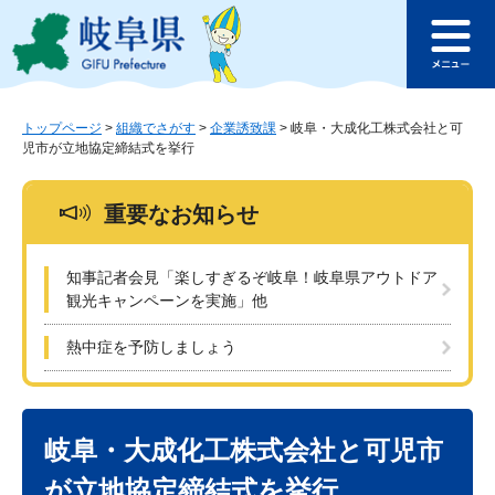
ペ
メ
このページの本文へ
ー
ニ
メ
ジ
ュ
ニ
の
ー
ュ
先
を
ー
頭
飛
トップページ
>
組織でさがす
>
企業誘致課
>
岐阜・大成化工株式会社と可
児市が立地協定締結式を挙行
で
ば
す
し
。
て
重要なお知らせ
本
文
へ
知事記者会見「楽しすぎるぞ岐阜！岐阜県アウトドア
観光キャンペーンを実施」他
熱中症を予防しましょう
本
文
岐阜・大成化工株式会社と可児市
が立地協定締結式を挙行