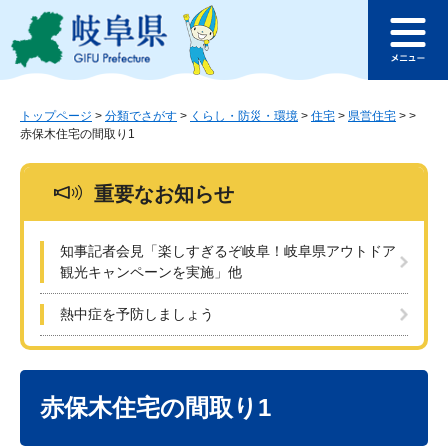
ペ
メ
このページの本文へ
ー
ニ
メ
ジ
ュ
ニ
の
ー
ュ
先
を
ー
頭
飛
トップページ
>
分類でさがす
>
くらし・防災・環境
>
住宅
>
県営住宅
>
>
赤保木住宅の間取り1
で
ば
す
し
。
て
重要なお知らせ
本
文
へ
知事記者会見「楽しすぎるぞ岐阜！岐阜県アウトドア
観光キャンペーンを実施」他
熱中症を予防しましょう
本
文
赤保木住宅の間取り1