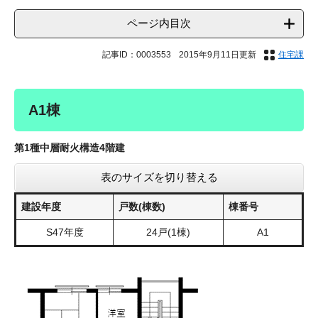
ページ内目次
記事ID：0003553
2015年9月11日更新
住宅課
A1棟
第1種中層耐火構造4階建
表のサイズを切り替える
建設年度
戸数(棟数)
棟番号
S47年度
24戸(1棟)
A1