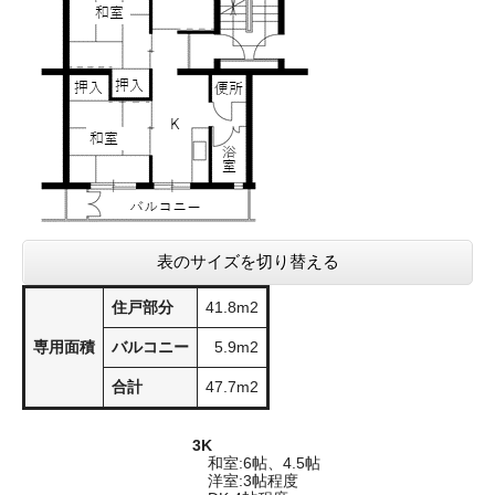
表のサイズを切り替える
住戸部分
41.8m2
専用面積
バルコニー
5.9m2
合計
47.7m2
3K
和室:6帖、4.5帖
洋室:3帖程度