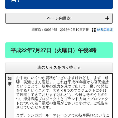
ページ内目次
記事ID：0003465
2015年9月10日更新
秘書広報課
平成22年7月27日（火曜日）午後3時
表のサイズを切り替える
お手元にいくつか資料がございますけれども、まず「飛
知
騨・美濃じまん運動」、これは平成20年度から官民連携
事
ということで、岐阜の魅力を見つけ出して、磨いて発信
をするということで、大きく6つのプロジェクトに分け
て展開してきておりますけれども、今日はそのうちの2
つ、海外戦略プロジェクトとブランド力向上プロジェク
トについて若干最近の進展がございますので、ご報告を
させていただきます。
まず、シンガポール・マレーシアでの岐阜県PRというこ