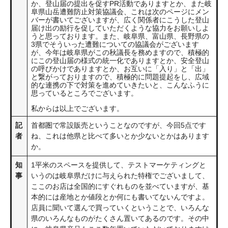
か、登山届の提出を促すPR活動でありますとか、また岐
阜県山岳遭難防止対策協議会、これは次のページにメン
バーが書いてございますが、広く関係者にこうした登山
届け出の励行を促していただくような協力をお願いしよ
うと思っております。また、岐阜県、富山県、長野県の
3県でそういった遭難についての協議会がございます
が、今年は岐阜県がこの秋議長を務めますので、積極的
にこの登山届の様式の統一化でありますとか、安全登山
の呼びかけでありますとか、お互いに「入り」と「出」
と繋がっておりますので、積極的に問題提起をし、広域
的な連携の下で対策を進めていきたいと、こんなふうに
思っているところでございます。
私からは以上でございます。
記
首都圏で常設販売ということなのですが、今回5点です
者
ね、これは他県と比べて多いとか少ないとかはあります
か。
知
1平米のスペースを提供して、テストマーケティングと
事
いうのは岐阜県だけに与えられた特権でございまして、
ここのお店は全国的にすぐれものを並べていますが、基
本的には産地とか値段とか何にも書いてないんですよ。
店員に聞いて選んで買っていくということで、いろんな
県のいろんなものがたくさん置いてあるのです。その中