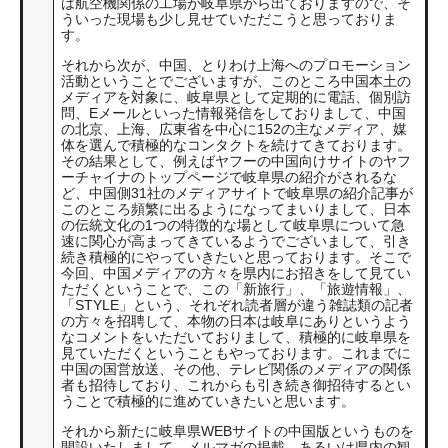
は航空機関係の工場が岐阜県から出ておりますので、そ
ういった現場も少し見せていただこうと思っておりま
す。
それから次が、中国、とりわけ上海へのプロモーション
活動ということでございますが、このところ中国本土の
メディアを対象に、岐阜県として定期的に電話、個別訪
問、Eメールといった情報発信をしておりまして、中国
の北京、上海、広東省を中心に152の主なメディア、媒
体を選んで積極的なコンタクトを続けてきております。
その結果として、例えばヤフーの中国向けサイトのヤフ
ーチャイナのトップページで岐阜県の紹介がされるな
ど、中国側31社のメディアサイトで岐阜県の紹介記事が
このところ頻繁に出るようになってまいりまして、日本
の伝統文化の1つの特徴的な場として岐阜県について急
速に関心が高まってきているようでございまして、引き
続き積極的にやっていきたいと思っております。そこで
今回、中国メディアの方々を県内にお招きをして見てい
ただくということで、この「新旅行」、「旅遊情報」、
「STYLE」という、それぞれ読者層が違う雑誌類の記者
の方々を招聘して、本物の日本は岐阜にありというよう
なコメントをいただいておりまして、積極的に岐阜県を
見ていただくということもやっております。これまでに
中国の国営放送、その他、テレビ関係のメディアの関係
者も招待しており、これからも引き続き御招待するとい
うことで積極的に進めていきたいと思います。
それから新たに岐阜県WEBサイトの中国版というものを
開設いたしまして、メルマガの掲載、あるいは県内の観