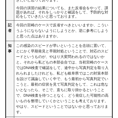
きたいと思っております。
今回の演習の結果についても、また反省会をやって、課
題があれば、それをしっかりと確認をして、予防的な対
応をしていきたいと思っております。
記
今回の宮崎のケースで反省すべきといいますか、こうい
者
うふうにならないようにしようとか、逆に参考にしよう
と思った点はありますか。
知
この感染のスピードが早いということを念頭に置いて、
事
とにかく早期発見と早期対処ということで、対応のスピ
ードというものが、やはり大変問われるのではないか
と。それから私どもの本部会合では、当初宮崎のケース
ではDNA検査で確認をして、途中から写真判定を取り入
れられましたけれども、私ども岐阜県ではこの対策本部
を設けて議論していく中で、もう最初から写真判定でい
こうと。最初の症状を見て写真判定をして、これは危な
いとなったら、そこで、直ちに取り掛かるということ
で、DNA検査を待つことなく、どう発症した可能性の高
いものを整理していくかということも考えております。
やはり、スピードということではないかと思っておりま
す。