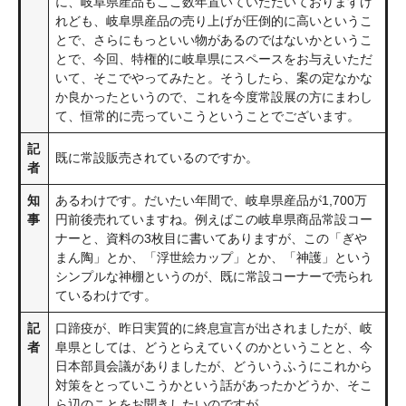
に、岐阜県産品もここ数年置いていただいておりますけ
れども、岐阜県産品の売り上げが圧倒的に高いというこ
とで、さらにもっといい物があるのではないかというこ
とで、今回、特権的に岐阜県にスペースをお与えいただ
いて、そこでやってみたと。そうしたら、案の定なかな
か良かったというので、これを今度常設展の方にまわし
て、恒常的に売っていこうということでございます。
記
既に常設販売されているのですか。
者
知
あるわけです。だいたい年間で、岐阜県産品が1,700万
事
円前後売れていますね。例えばこの岐阜県商品常設コー
ナーと、資料の3枚目に書いてありますが、この「ぎや
まん陶」とか、「浮世絵カップ」とか、「神護」という
シンプルな神棚というのが、既に常設コーナーで売られ
ているわけです。
記
口蹄疫が、昨日実質的に終息宣言が出されましたが、岐
者
阜県としては、どうとらえていくのかということと、今
日本部員会議がありましたが、どういうふうにこれから
対策をとっていこうかという話があったかどうか、そこ
ら辺のことをお聞きしたいのですが。