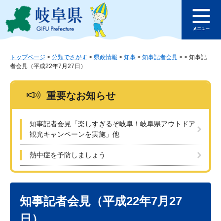
ペ
メ
このページの本文へ
ー
ニ
メ
ジ
ュ
ニ
の
ー
ュ
先
を
ー
頭
飛
トップページ
>
分類でさがす
>
県政情報
>
知事
>
知事記者会見
>
>
知事記
者会見（平成22年7月27日）
で
ば
す
し
。
て
重要なお知らせ
本
文
へ
知事記者会見「楽しすぎるぞ岐阜！岐阜県アウトドア
観光キャンペーンを実施」他
熱中症を予防しましょう
本
文
知事記者会見（平成22年7月27
日）