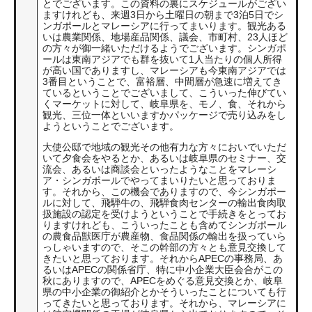
とでございます。この資料の裏にスケジュールがござい
ますけれども、来週3日から土曜日の朝まで3泊5日でシ
ンガポールとマレーシアに行ってまいります。観光ある
いは農業関係、地場産品関係、議会、市町村、23人ほど
の方々が御一緒いただけるようでございます。シンガポ
ールは東南アジアでも群を抜いて1人当たりの個人所得
が高い国でありますし、マレーシアも今東南アジアでは
3番目ということで、富裕層、中間層が急速に増えてき
ているということでございまして、こういった伸びてい
くマーケットに対して、岐阜県を、モノ、食、それから
観光、三位一体といいますかパッケージで売り込みをし
ようということでございます。
大使公邸で地域の観光その他有力な方々においでいただ
いて夕食会をやるとか、あるいは岐阜県のセミナー、交
流会、あるいは商談会といったようなことをマレーシ
ア・シンガポールでやってまいりたいと思っておりま
す。それから、この機会でありますので、今シンガポー
ルに対して、飛騨牛の、飛騨食肉センターの輸出食肉取
扱施設の認定を受けようということで手続きをとってお
りますけれども、こういったことも含めてシンガポール
の農食品獣医庁が農産物、食品関係の輸出を扱っていら
っしゃいますので、そこの幹部の方々とも意見交換して
きたいと思っております。それからAPECの事務局、あ
るいはAPECの関係省庁、特に中小企業大臣会合がこの
秋にありますので、APECをめぐる意見交換とか、岐阜
県の中小企業の御紹介とかそういったことについても行
ってきたいと思っております。それから、マレーシアに