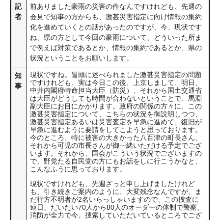
記
前ありました豪雨の災害の件なんですけれども、先週の
者
会見で知事の方からも、激甚災害指定に向け情報の集約
化を進めていくとの話があったのですが、今、現状です
ね、県の方として今回の豪雨について、どういった所ま
で例えば対策であるとか、情報の集約であるとか、県の
状況ということをお願いします。
現状ですね。冒頭に述べられました激甚災害指定の問題
知
ですけれども、実は今日この後、上京しまして、明日、
事
中井内閣府特命担当大臣（防災）、それから国土交通省
は大臣がどうしても時間が合わないということで、馬淵
副大臣にお目にかかります。政府の関係の方々に、この
激甚災害指定について、こちらの状況を御説明しつつ、
激甚災害指定あるいは災害査定を早急に進めて、復旧が
早急に進むように要請をしてこようと思っております。
今のところ、特に被害の大きかった八百津の町長さん、
それから可児の市長さんが御一緒いただける予定でござ
います。それから、国会がこういう状況でございますの
で、野党たる自民党の方にもお話をしに行こうかなと、
こんなふうに思っております。
現状ですけれども、先週ざっと申し上げましたけれど
も、引き続きご案内のように、大変残念なんですが、ま
だ行方不明者が2名いらっしゃいますので、この捜査に
連日、だいたい70人から80人のオーダーの体制で警察、
消防が全力で今、捜索していただいているところでござ