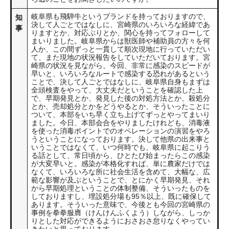
岐阜県も飛騨牛というブランドを持っておりますので、
知
決して人ごとではなしに、宮崎県のいろいろな経緯であ
事
りますとか、対応ぶりとか、関心を持ってフォローして
まいりました。岐阜県からは獣医師や補助員の方々を何
人か、この間ずっと一貫して順次現地に行っていただい
て、また現地の状況報告をしていただいております。宮
崎県の状況を見ながら、今回、非常に感染のスピードが
早いと、いろいろなルートで感染する恐れがあるという
ことで、決して人ごとではなしに、岐阜県自身もまずは
全頭検査をやって、大丈夫だということを確認した上
で、早期発見とか、発見した後の対処方法とか、殺処分
とか、売却処分とかをどうやるとか、そういったことに
ついて、本部をいち早く立ち上げてずっとやってまいり
ました。今日、本部会合をやりましたけれども、消毒液
を使った消毒ポイントでのオペレーションの演習をやろ
うということになっております。決して他県の出来事と
いうことではなくて、いつ何時でも、岐阜県に起こりう
る話として、常日頃から、ひとたび始まったらこの感染
が大変早いと。感染が本格化すれば、単に農家だけでは
なくて、いろいろな所に社会生活を含めて、大幅な、広
範な影響が及ぶということで、とにかく早期発見、それ
から早期処理ということの体制整備、そういったものを
しておりますし、埋設処分場も95％以上、既に確保して
あります。そういった意味で、今後とも今回の宮崎県の
事例を拳拳服膺（けんけんふくよう）しながら、しっか
りとした対応ができるようにおさおさ怠りなくやってい