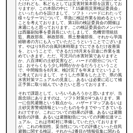
たけれども、私どもとしては災害対策本部を設置してお
りますが、この本部の中に「7.15豪雨災害検証委員会」
といったものを設けまして、ソフト・ハードにわたって
様々なテーマについて、早急に検証作業を始めるという
ことを考えておりまして、第1回の検証委員会の開催は
来週にもと思っております。この検証委員会のメンバー
は西藤副知事を委員長にいたしまして、危機管理統括
監、農政部長、林政部長、県土整備部長、それから学識
経験者の方にも入っていただこうということでございま
す。やはり9月の台風到来時期までにできるだけ改善策
を、ということで、できるだけ8月末を目途に作業を進
めていきます。ただ、可児川の水害対策でありますと
か、八百津町の土砂災害など、ハードの部分について
は、おそらくもう少し時間がかかるだろうということ
で、中間報告を8月末、検討完了を年末までというよう
に考えておりまして、そうした作業をした上で、県の風
水害対策マニュアルの見直し、あるいは必要に応じて補
正予算に取り組んでいきたいと思っております。
それで課題として、いろいろあろうかと思いますが、当
面念頭にありますのは、ソフト対策が4つあります。第
一に住民避難という観点から、ハザードマップあるいは
土砂災害警戒情報といったものを今までやってきている
わけですが、これについての効果の評価、あるいは避難
勧告の評価、あるいは避難勧告についての判断伝達マニ
ュアル、これは市町村に準備していただいております
が、これの有効性、妥当性についての評価といった住民
避難に関する検証。それから2番目が情報収集に関わる