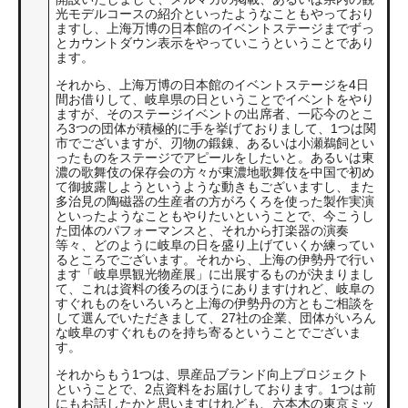
光モデルコースの紹介といったようなこともやっており
ますし、上海万博の日本館のイベントステージまでずっ
とカウントダウン表示をやっていこうということであり
ます。
それから、上海万博の日本館のイベントステージを4日
間お借りして、岐阜県の日ということでイベントをやり
ますが、そのステージイベントの出席者、一応今のとこ
ろ3つの団体が積極的に手を挙げておりまして、1つは関
市でございますが、刃物の鍛錬、あるいは小瀬鵜飼とい
ったものをステージでアピールをしたいと。あるいは東
濃の歌舞伎の保存会の方々が東濃地歌舞伎を中国で初め
て御披露しようというような動きもございますし、また
多治見の陶磁器の生産者の方がろくろを使った製作実演
といったようなこともやりたいということで、今こうし
た団体のパフォーマンスと、それから打楽器の演奏
等々、どのように岐阜の日を盛り上げていくか練ってい
るところでございます。それから、上海の伊勢丹で行い
ます「岐阜県観光物産展」に出展するものが決まりまし
て、これは資料の後ろのほうにありますけれど、岐阜の
すぐれものをいろいろと上海の伊勢丹の方ともご相談を
して選んでいただきまして、27社の企業、団体がいろん
な岐阜のすぐれものを持ち寄るということでございま
す。
それからもう1つは、県産品ブランド向上プロジェクト
ということで、2点資料をお届けしております。1つは前
にもお話したかと思いますけれども、六本木の東京ミッ