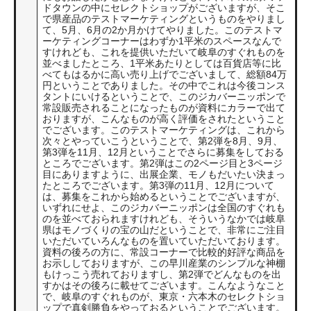
ドタウンの中にセレクトショップがございますが、そこ
で県産品のテストマーケティングというものをやりまし
て、5月、6月の2か月かけてやりました。このテストマ
ーケティングコーナーはわずか1平米のスペースなんで
すけれども、これを提供いただいて岐阜のすぐれものを
並べましたところ、1平米あたりとしては百貨店等に比
べてもはるかに高い売り上げでございまして、総額84万
円ということでありました。その中でこれは今後コンス
タントにいけるということで、このジカバーニッポンで
常設販売されることになったものが資料にカラーで出て
おりますが、こんなものが高く評価をされたということ
でございます。このテストマーケティングは、これから
次々とやっていこうということで、第2弾を8月、9月、
第3弾を11月、12月ということでさらに募集をしておる
ところでございます。第2弾はこの2ページ目と3ページ
目にありますように、出展企業、モノもだいたい決まっ
たところでございます。第3弾の11月、12月について
は、募集をこれから始めるということでございますが、
いずれにせよ、このジカバーニッポンは全国のすぐれも
のを並べておられますけれども、そういうなかでは岐阜
県はモノづくりの宝の山だということで、非常にご注目
いただいていろんなものを置いていただいております。
資料の後ろの方に、常設コーナーで比較的好評な商品を
お示ししておりますが、この早川産業のシンプルな神棚
もけっこう売れておりますし、第2弾でどんなものを出
すかはその後ろに載せてございます。こんなようなこと
で、岐阜のすぐれものが、東京・六本木のセレクトショ
ップで真剣勝負をやっておるということでございます。