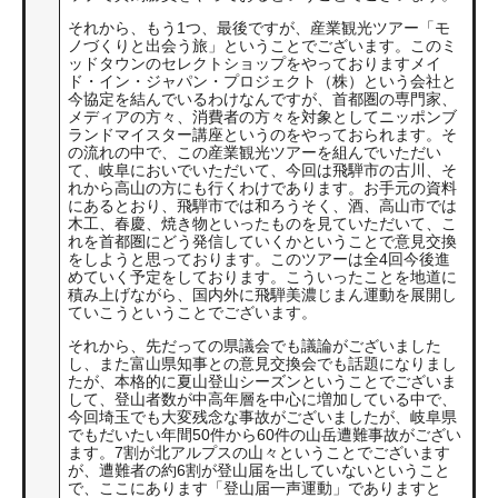
それから、もう1つ、最後ですが、産業観光ツアー「モ
ノづくりと出会う旅」ということでございます。このミ
ッドタウンのセレクトショップをやっておりますメイ
ド・イン・ジャパン・プロジェクト（株）という会社と
今協定を結んでいるわけなんですが、首都圏の専門家、
メディアの方々、消費者の方々を対象としてニッポンブ
ランドマイスター講座というのをやっておられます。そ
の流れの中で、この産業観光ツアーを組んでいただい
て、岐阜においでいただいて、今回は飛騨市の古川、そ
れから高山の方にも行くわけであります。お手元の資料
にあるとおり、飛騨市では和ろうそく、酒、高山市では
木工、春慶、焼き物といったものを見ていただいて、こ
れを首都圏にどう発信していくかということで意見交換
をしようと思っております。このツアーは全4回今後進
めていく予定をしております。こういったことを地道に
積み上げながら、国内外に飛騨美濃じまん運動を展開し
ていこうということでございます。
それから、先だっての県議会でも議論がございました
し、また富山県知事との意見交換会でも話題になりまし
たが、本格的に夏山登山シーズンということでございま
して、登山者数が中高年層を中心に増加している中で、
今回埼玉でも大変残念な事故がございましたが、岐阜県
でもだいたい年間50件から60件の山岳遭難事故がござい
ます。7割が北アルプスの山々ということでございます
が、遭難者の約6割が登山届を出していないということ
で、ここにあります「登山届一声運動」でありますと