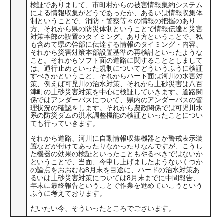
検証でありまして、市町村からの被害情報集約システム
による情報収集がどうであったか、あるいは情報収集体
制ということで、消防・警察等々の情報の把握のあり
方、それから県の防災体制ということで情報伝達と災害
対策本部の設置のタイミング、あり方ということで、私
も含めて県の幹部に伝達する情報のタイミング・内容、
それから災害対策本部設置基準の再検討といったような
こと。それからソフト面の道路に関することとしまして
は、通行止めといった規制についてどういうふうに検証
すべきかということ、それからハード面は河川の水害対
策、例えば可児川の治水対策、それから土砂災害は八百
津町の土砂災害対策を中心に検証していきます。道路関
係ではアンダーパスについて、県内のアンダーパスの管
理状況の確認をします。それから農政関係では可児川水
系の防災ダムの洪水調整機能の検証といったことについ
ても行っていきます。
それから道路、河川に自動情報収集機器とか警戒表示装
置などが付けてあったりなかったりなんですが、こうし
た機器の効果の検証といったこともやるべきではないか
ということで、当面、今申し上げましたようないくつか
の論点をおおむね8月末を目途に、ハードの治水対策あ
るいは土砂災害対策については8月末までに中間報告、
年末に最終報告ということで作業を進めていこうという
ふうに考えております。
だいたい今、そういったところでございます。