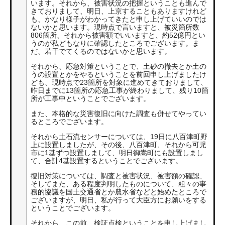
います。それから、被害状況の把握ということも進んで
きておりまして、明日、上京することもありますけれど
も、かなり様子がわかってきたと申し上げていいのでは
ないかと思います。現時点で言いますと、被災箇所数
806箇所、それから被害額でいいますと、約52億円とい
うのが私どもなりに確認したところでございます。ま
だ、若干でてくるのではないかと思います。
それから、応急対策ということで、土砂の撤去とか土の
うの設置とかをやるということを前回申し上げましたけ
ども、現時点で23箇所を対象に進めてきておりまして、
昨日までに13箇所の応急工事が終わりまして、残り10箇
所が工事中ということでございます。
また、本格的な災害復旧に向けた調査も併せてやってい
るところでございます。
それから土石流センサーについては、19日に八百津町野
上に設置しましたが、その後、八百津町、それから可児
市に1基ずつ設置しまして、明日御嵩町にも設置しまし
て、合計4基設置するということでございます。
復旧対策については、調査と被害状況、被害額の確認、
そしてまた、ある程度判明したものについて、粗々の事
務的協議を国土交通省とか農水省などと始めたところで
ございますが、明日、私が行って大臣方にお願いをする
ということでございます。
それから、この前、検証点検ということを申し上げまし