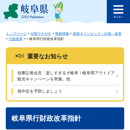
ペ
メ
このページの本文へ
ー
ニ
メ
ジ
ュ
ニ
の
ー
ュ
先
を
ー
頭
飛
トップページ
>
分類でさがす
>
県政情報
>
政策オリンピック・計画・改革
>
行政改革
>
>
岐阜県行財政改革指針
で
ば
す
し
。
て
重要なお知らせ
本
文
へ
知事記者会見「楽しすぎるぞ岐阜！岐阜県アウトドア
観光キャンペーンを実施」他
熱中症を予防しましょう
本
文
岐阜県行財政改革指針