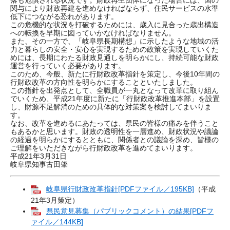
落も危惧される状況です。財政再生団体になった場合には、国の
関与により財政再建を進めなければならず、住民サービスの水準
低下につながる恐れがあります。
この危機的な状況を打破するためには、歳入に見合った歳出構造
への転換を早期に図っていかなければなりません。
また、その一方で、「岐阜県長期構想」に示したような地域の活
力と暮らしの安全・安心を実現するための政策を実現していくた
めには、長期にわたる財政見通しを明らかにし、持続可能な財政
運営を行っていく必要があります。
このため、今般、新たに行財政改革指針を策定し、今後10年間の
行財政改革の方向性を明らかにすることといたしました。
この指針を出発点として、全職員が一丸となって改革に取り組ん
でいくため、平成21年度に新たに「行財政改革推進本部」を設置
し、財源不足解消のための具体的な対策案を検討してまいりま
す。
なお、改革を進めるにあたっては、県民の皆様の痛みを伴うこと
もあるかと思います。財政の透明性を一層進め、財政状況や議論
の経過を明らかにするとともに、関係者との議論を深め、皆様の
ご理解をいただきながら行財政改革を進めてまいります。
平成21年3月31日
岐阜県知事古田肇
岐阜県行財政改革指針[PDFファイル／195KB]
（平成
21年3月策定）
県民意見募集（パブリックコメント）の結果[PDFフ
ァイル／144KB]