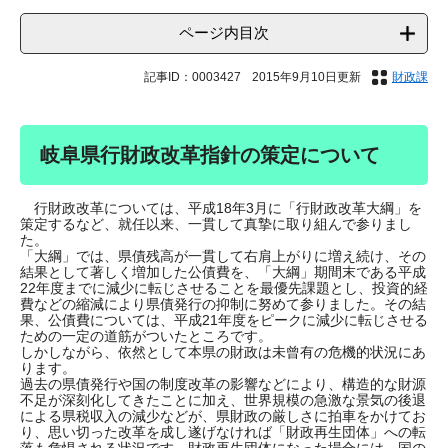
ページ内目次
記事ID：0003427
2015年9月10日更新
財政課
岐阜県行財政改革指針の策定について
行財政改革については、平成18年3月に「行財政改革大綱」を
策定するなど、就任以来、一貫して真摯に取り組んで参りまし
た。
「大綱」では、県債残高が一貫して右肩上がりに増え続け、その
結果として著しく増加した公債費を、「大綱」期間末である平成
22年度までに減少に転じさせることを最優先課題とし、投資的経
費などの縮減により県債発行の抑制に努めて参りました。その結
果、公債費については、平成21年度をピークに減少に転じさせる
ための一定の道筋がついたところです。
しかしながら、依然として本県の財政は未曾有の危機的状況にあ
ります。
過去の県債発行や国の制度改革の影響などにより、構造的な財源
不足が深刻化してきたことに加え、世界規模の急激な景気の後退
による県税収入の減少などが、県財政の厳しさに拍車をかけてお
り、思い切った改革を成し遂げなければ「財政再生団体」への転