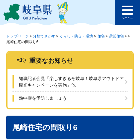
ペ
メ
このページの本文へ
ー
ニ
メ
ジ
ュ
ニ
の
ー
ュ
先
を
ー
頭
飛
トップページ
>
分類でさがす
>
くらし・防災・環境
>
住宅
>
県営住宅
>
>
尾崎住宅の間取り6
で
ば
す
し
。
て
重要なお知らせ
本
文
へ
知事記者会見「楽しすぎるぞ岐阜！岐阜県アウトドア
観光キャンペーンを実施」他
熱中症を予防しましょう
本
文
尾崎住宅の間取り6