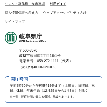
リンク・著作権・免責事項
利用ガイド
個人情報保護の考え方
ウェブアクセシビリティ方針
サイトマップ
岐阜県庁
GIFU Prefectural Office
〒500-8570
岐阜市薮田南2丁目1番1号
電話番号 058-272-1111（代表）
（法人番号4000020210005）
開庁時間
午前8時30分から午後5時15分まで
（土曜日、日曜日、祝
日、休日、年末年始（12月29日から1月3日）を除く）
※一部、開庁時間の異なる機関、施設があります。