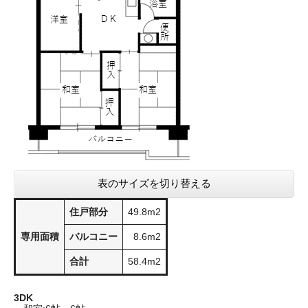
表のサイズを切り替える
住戸部分
49.8m2
専用面積
バルコニー
8.6m2
合計
58.4m2
3DK