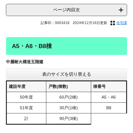
ページ内目次
記事ID：0003418
2024年12月16日更新
住宅課
A5・A6・B8棟
中層耐火構造五階建
表のサイズを切り替える
建設年度
戸数(棟数)
棟番号
50年度
60戸(2棟)
A5・A6
51年度
30戸(1棟)
B8
計
90戸(3棟)