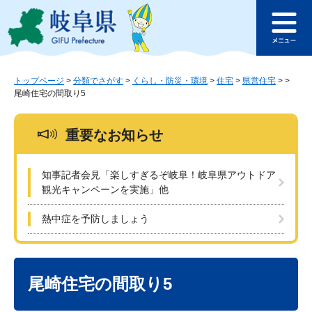
ペ
メ
このページの本文へ
ー
ニ
メ
ジ
ュ
ニ
の
ー
ュ
先
を
ー
頭
飛
トップページ
>
分類でさがす
>
くらし・防災・環境
>
住宅
>
県営住宅
>
>
尾崎住宅の間取り5
で
ば
す
し
。
て
重要なお知らせ
本
文
へ
知事記者会見「楽しすぎるぞ岐阜！岐阜県アウトドア
観光キャンペーンを実施」他
熱中症を予防しましょう
本
文
尾崎住宅の間取り5