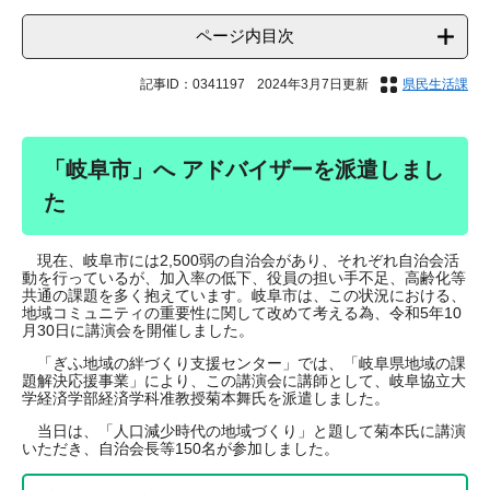
ページ内目次
記事ID：0341197
2024年3月7日更新
県民生活課
「岐阜市」へ アドバイザーを派遣しまし
た
現在、岐阜市には2,500弱の自治会があり、それぞれ自治会活
動を行っているが、加入率の低下、役員の担い手不足、高齢化等
共通の課題を多く抱えています。岐阜市は、この状況における、
地域コミュニティの重要性に関して改めて考える為、令和5年10
月30日に講演会を開催しました。
「ぎふ地域の絆づくり支援センター」では、「岐阜県地域の課
題解決応援事業」により、この講演会に講師として、岐阜協立大
学経済学部経済学科准教授菊本舞氏を派遣しました。
当日は、「人口減少時代の地域づくり」と題して菊本氏に講演
いただき、自治会長等150名が参加しました。