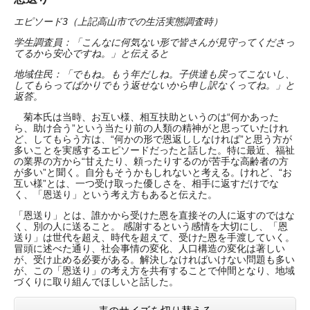
エピソード3（上記高山市での生活実態調査時）
学生調査員：「こんなに何気ない形で皆さんが見守ってくださっ
てるから安心ですね。」と伝えると
地域住民：「でもね。もう年だしね。子供達も戻ってこないし、
してもらってばかりでもう返せないから申し訳なくってね。」と
返答。
菊本氏は当時、お互い様、相互扶助というのは“何かあった
ら、助け合う”という当たり前の人類の精神がと思っていたけれ
ど、してもらう方は、“何かの形で恩返ししなければ”と思う方が
多いことを実感するエピソードだったと話した。特に最近、福祉
の業界の方から“甘えたり、頼ったりするのが苦手な高齢者の方
が多い”と聞く。自分もそうかもしれないと考える。けれど、“お
互い様”とは、一つ受け取った優しさを、相手に返すだけでな
く、「恩送り」という考え方もあると伝えた。
「恩送り」とは、誰かから受けた恩を直接その人に返すのではな
く、別の人に送ること。 感謝するという感情を大切にし、「恩
送り」は世代を超え、時代を超えて、受けた恩を手渡していく。
冒頭に述べた通り、社会事情の変化、人口構造の変化は著しい
が、受け止める必要がある。解決しなければいけない問題も多い
が、この「恩送り」の考え方を共有することで仲間となり、地域
づくりに取り組んでほしいと話した。