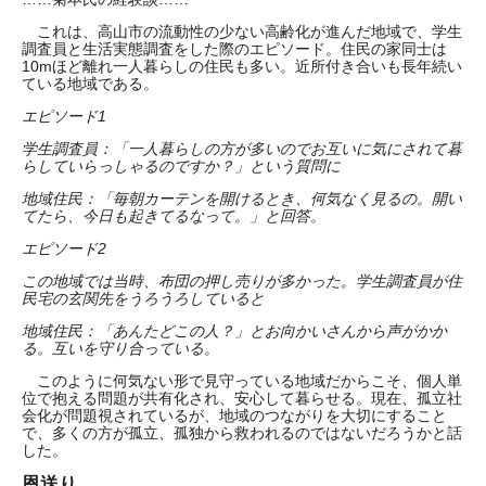
これは、高山市の流動性の少ない高齢化が進んだ地域で、学生
調査員と生活実態調査をした際のエピソード。住民の家同士は
10mほど離れ一人暮らしの住民も多い。近所付き合いも長年続い
ている地域である。
エピソード1
学生調査員
：「一人暮らしの方が多いのでお互いに気にされて暮
らしていらっしゃるのですか？」という質問に
地域住民：「毎朝カーテンを開けるとき、何気なく見るの。開い
てたら、今日も起きてるなって。」と回答。
エピソード2
この地域では当時、布団の押し売りが多かった。学生調査員​が住
民宅の玄関先をうろうろしていると
地域住民：「あんたどこの人？」とお向かいさんから声がかか
る。互いを守り合っている。
このように何気ない形で見守っている地域だからこそ、個人単
位で抱える問題が共有化され、安心して暮らせる。現在、孤立社
会化が問題視されているが、地域のつながりを大切にすること
で、多くの方が孤立、孤独から救われるのではないだろうかと話
した。
恩送り