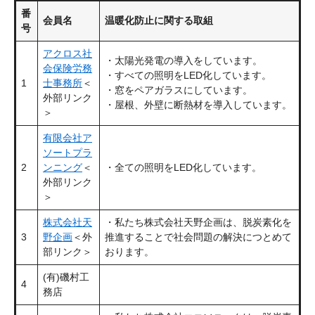
番
会員名
温暖化防止に関する取組
号
アクロス社
・太陽光発電の導入をしています。
会保険労務
・すべての照明をLED化しています。
1
士事務所
＜
・窓をペアガラスにしています。
外部リンク
・屋根、外壁に断熱材を導入しています。
＞
有限会社ア
ソートプラ
2
ンニング
＜
・全ての照明をLED化しています。
外部リンク
＞
株式会社天
・私たち株式会社天野企画は、脱炭素化を
3
野企画
＜外
推進することで社会問題の解決につとめて
部リンク＞
おります。
(有)磯村工
4
務店