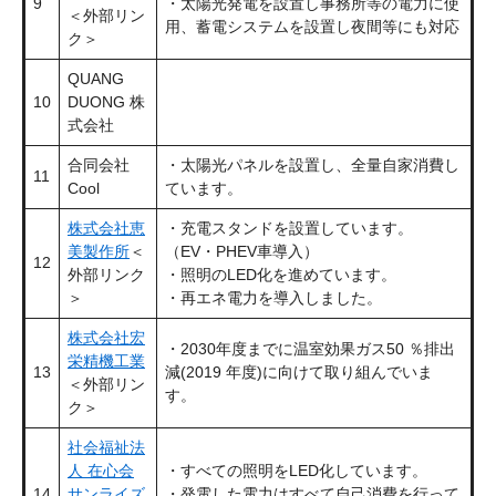
9
・太陽光発電を設置し事務所等の電力に使
＜外部リン
用、蓄電システムを設置し夜間等にも対応
ク＞
QUANG
10
DUONG 株
式会社
合同会社
・太陽光パネルを設置し、全量自家消費し
11
Cool
ています。
株式会社恵
・充電スタンドを設置しています。
美製作所
＜
（EV・PHEV車導入）
12
外部リンク
・照明のLED化を進めています。
＞
・再エネ電力を導入しました。
株式会社宏
・2030年度までに温室効果ガス50 ％排出
栄精機工業
13
減(2019 年度)に向けて取り組んでいま
＜外部リン
す。
ク＞
社会福祉法
人 在心会
・すべての照明をLED化しています。
14
サンライズ
・発電した電力はすべて自己消費を行って