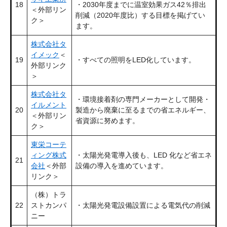
18
・2030年度までに温室効果ガス42％排出
＜外部リン
削減（2020年度比）する目標を掲げてい
ク＞
ます。
株式会社タ
イメック
＜
19
・すべての照明をLED化しています。
外部リンク
＞
株式会社タ
・環境接着剤の専門メーカーとして開発・
イルメント
20
製造から廃棄に至るまでの省エネルギー、
＜外部リン
省資源に努めます。
ク＞
東栄コーテ
ィング株式
・太陽光発電導入後も、LED 化など省エネ
21
会社
＜外部
設備の導入を進めています。
リンク＞
（株）トラ
22
ストカンパ
・太陽光発電設備設置による電気代の削減
ニー