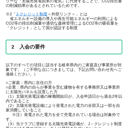
リーな『太陽光発電由来の電気』に代替することで、CO2排出量
の削減効果があるとされているためです。​
※2「
J-クレジット制度
＜外部リンク＞
」とは
省エネルギー設備の導入や再生可能エネルギーの利用による
CO2等の排出削減量や適切な森林管理によるCO2等の吸収量を
「クレジット」として国が認証する制度​
2 入会の要件
以下のすべての項目に該当する岐阜県内のご家庭及び事業所が対
象です。（ご不明な点につきましては、下記お問い合わせ先へご
連絡ください。）
○ご家庭：県内に在住の方
○企業：県内の自らが事業を営む建物を有する事務所又は事業所
に太陽光パネルを設置した方
（1）太陽光発電設備の稼働開始日が、入会申請日から過去2年以
内であること
（2）太陽光発電設備により発電された電力の全部又は一部を自
家消費していること
※注）発電された電力を全て売電されている場合は対象外で
す。
（3）当クラブに登録する太陽光発電設備が、J－クレジット制度