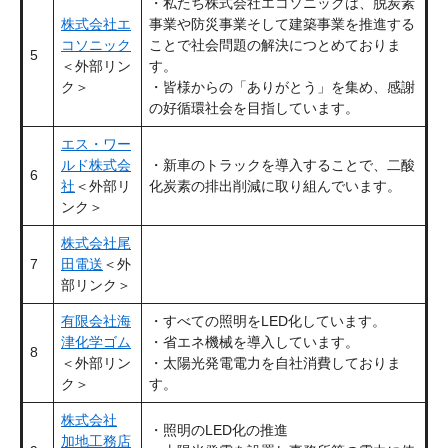
・私たち株式会社エコソニックは、脱炭素
株式会社エ
事業や防災事業そして建築事業を推進する
コソニック
ことで社会問題の解決につとめておりま
5
＜外部リン
す。
ク＞
・皆様からの「ありがとう」を集め、感謝
の好循環社会を目指しています。
エス・ワー
ルド株式会
・新車のトラックを導入することで、二酸
6
社
＜外部リ
化炭素の排出削減に取り組んでいます。
ンク＞
株式会社尾
7
田電送
＜外
部リンク＞
有限会社海
・すべての照明をLED化しています。
津化学ゴム
・省エネ機械を導入しています。
8
＜外部リン
・太陽光発電電力を自社消費しておりま
ク＞
す。
株式会社
・照明のLED化の推進
加地工務店