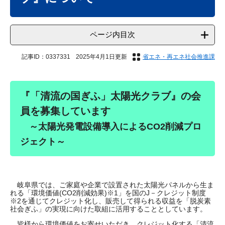
ページ内目次
記事ID：0337331
2025年4月1日更新
省エネ・再エネ社会推進課
『「清流の国ぎふ」太陽光クラブ』の会
員を募集しています
～太陽光発電設備導入によるCO2削減プロ
ジェクト～
岐阜県では、ご家庭や企業で設置された太陽光パネルから生ま
れる「環境価値(CO2削減効果)※1」を国のJ－クレジット制度
※2を通じてクレジット化し、販売して得られる収益を「脱炭素
社会ぎふ」の実現に向けた取組に活用することとしています。
皆様から環境価値をお寄せいただき、クレジット化する「清流