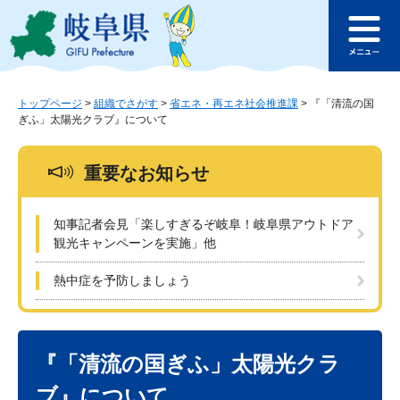
ペ
メ
このページの本文へ
ー
ニ
メ
ジ
ュ
ニ
の
ー
ュ
先
を
ー
頭
飛
トップページ
>
組織でさがす
>
省エネ・再エネ社会推進課
>
『「清流の国
ぎふ」太陽光クラブ』について
で
ば
す
し
。
て
重要なお知らせ
本
文
へ
知事記者会見「楽しすぎるぞ岐阜！岐阜県アウトドア
観光キャンペーンを実施」他
熱中症を予防しましょう
本
文
『「清流の国ぎふ」太陽光クラ
ブ』について