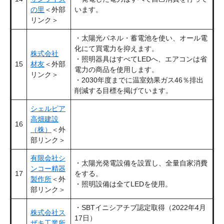
の里
＜外部
います。
リンク＞
・太陽光パネル・蓄電池を使い、オール電
化にて買電力を抑えます。
株式会社
・照明器具はすべてLEDへ、エアコンは省
15
材友
＜外部
電力の商品を使用します。
リンク＞
・2030年度までに温室効果ガス46％排出
削減する目標を掲げています。
シェルピア
高畑建設
16
（株）
＜外
部リンク＞
有限会社シ
・太陽光発電設備を設置し、全量自家消費
ンコー精器
17
をする。
製作所
＜外
・照明設備は全てLEDを使用。
部リンク＞
・SBTイニシアチブ認定取得（2022年4月
株式会社ス
17日）
ザキ工業所