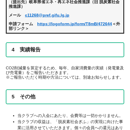
（提出先）岐阜県省エネ・再エネ社会推進課（旧 脱炭素社会
推進課）
メール
c11268@pref.gifu.lg.jp
申請フォーム
https://logoform.jp/form/T8mB/472644
＜外
部リンク＞
4 実績報告
CO2削減量を算定するため、毎年、自家消費量の実績（発電量及
び売電量）をご報告いただきます。
※ご報告いただく時期や方法については、別途お知らせします。
5 その他
当クラブへの入会にあたり、会費等は一切かかりません。
当クラブの収益は、「脱炭素社会ぎふ」の実現に向けた事
業に活用させていただきます。個々の会員への還元はあり