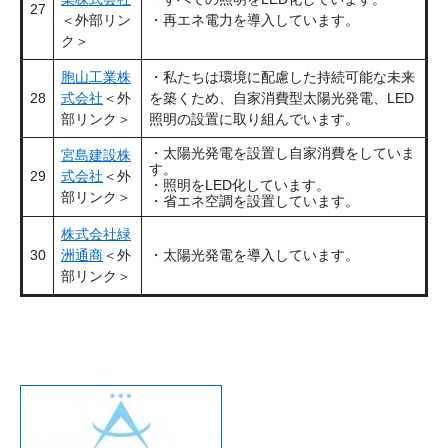
27
＜外部リン
・再エネ電力を導入しています。
ク＞
胞山工業株
・私たちは環境に配慮した持続可能な未来
28
式会社
＜外
を築くため、自家消費型太陽光発電、LED
部リンク＞
照明の設置に取り組んでいます。
・太陽光発電を設置し自家消費をしていま
宮島建設株
す。
29
式会社
＜外
・照明をLED化しています。
部リンク＞
・省エネ空調を設置しています。
株式会社緑
30
洲通商
＜外
・太陽光発電を導入しています。
部リンク＞