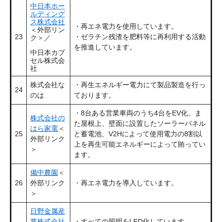
中日本ホー
ルディング
ス株式会社
・再エネ電力を使用しています。
＜外部リン
23
・ゼラチン残渣を肥料等に再利用する活動
ク＞
／
を推進しています。
中日本カプ
セル株式会
社
株式会社な
・再生エネルギー電力にて製品製造を行っ
24
のは
ております。
・8台ある営業車両のうち4台をEV化。ま
株式会社の
た屋根上、壁面に設置したソーラーパネル
はら家電
＜
25
と蓄電池、V2Hによって使用電力の8割以
外部リンク
上を再生可能エネルギーによって賄ってい
＞
ます。
備中農園
＜
26
外部リンク
・再エネ電力を導入しています。
＞
日野金属産
業株式会社
・すべての照明をLED化しています。