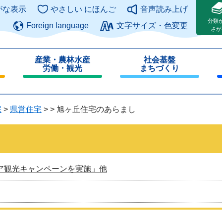
このページの本文へ
がな表示
やさしい にほんご
音声読み上げ
分類
Foreign language
文字サイズ・色変更
さが
産業・農林水産
社会基盤
労働・観光
まちづくり
閉
閉
じ
じ
る
る
宅
>
県営住宅
>
>
旭ヶ丘住宅のあらまし
ア観光キャンペーンを実施」他