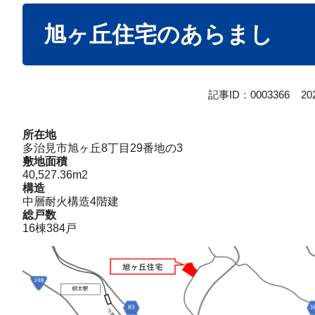
本
旭ヶ丘住宅のあらまし
文
記事ID：0003366
2
所在地
多治見市旭ヶ丘8丁目29番地の3
敷地面積
40,527.36m2
構造
中層耐火構造4階建
総戸数
16棟384戸