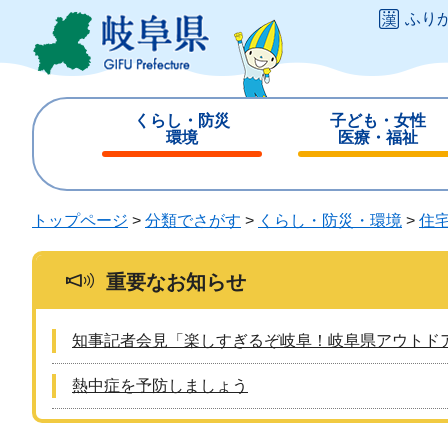
ペ
メ
ふり
ー
ニ
ジ
ュ
の
ー
先
を
くらし・防災
子ども・女性
頭
飛
環境
医療・福祉
で
ば
閉
閉
す
し
じ
じ
。
て
る
る
トップページ
>
分類でさがす
>
くらし・防災・環境
>
住
本
文
へ
重要なお知らせ
知事記者会見「楽しすぎるぞ岐阜！岐阜県アウトド
熱中症を予防しましょう