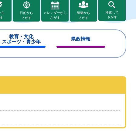
検索して
から
目的から
カレンダーから
組織から
さがす
す
さがす
さがす
さがす
教育・文化
県政情報
スポーツ・青少年
閉
閉
じ
じ
る
る