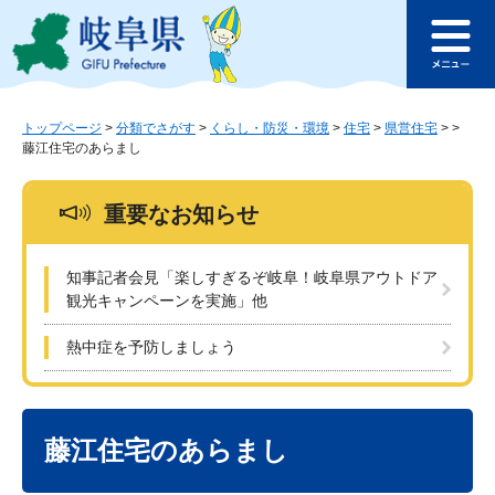
ペ
メ
このページの本文へ
ー
ニ
メ
ジ
ュ
ニ
の
ー
ュ
先
を
ー
頭
飛
トップページ
>
分類でさがす
>
くらし・防災・環境
>
住宅
>
県営住宅
>
>
藤江住宅のあらまし
で
ば
す
し
。
て
重要なお知らせ
本
文
へ
知事記者会見「楽しすぎるぞ岐阜！岐阜県アウトドア
観光キャンペーンを実施」他
熱中症を予防しましょう
本
文
藤江住宅のあらまし