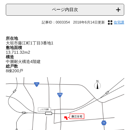
ページ内目次
記事ID：0003354
2018年6月14日更新
住宅課
所在地
大垣市藤江町1丁目3番地1
敷地面積
13,711.32m2
構造
中層耐火構造4階建
総戸数
8棟200戸