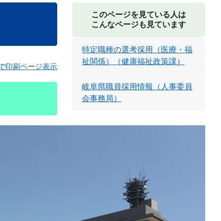
このページを見ている人は
こんなページも見ています
特定職種の選考採用（医療・福
祉関係）（健康福祉政策課）
で印刷ページ表示
岐阜県職員採用情報（人事委員
会事務局）