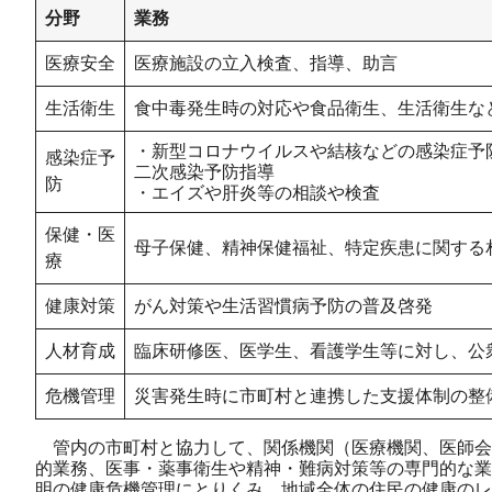
分野
業務
医療安全
医療施設の立入検査、指導、助言
生活衛生
食中毒発生時の対応や食品衛生、生活衛生な
・新型コロナウイルスや結核などの感染症予
感染症予
二次感染予防指導
防
​・エイズや肝炎等の相談や検査
保健・医
母子保健、精神保健福祉、特定疾患に関する
療
健康対策
がん対策や生活習慣病予防の普及啓発
人材育成
臨床研修医、医学生、看護学生等に対し、公
危機管理
災害発生時に市町村と連携した支援体制の整
管内の市町村と協力して、関係機関（医療機関、医師会
的業務、医事・薬事衛生や精神・難病対策等の専門的な業
明の健康危機管理にとりくみ、地域全体の住民の健康のレ