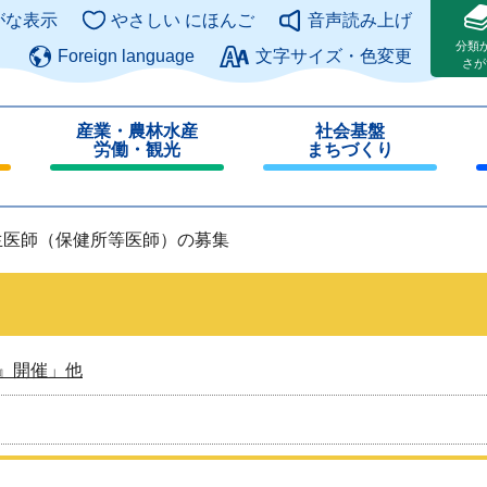
このページの本文へ
がな表示
やさしい にほんご
音声読み上げ
分類
Foreign language
文字サイズ・色変更
さが
産業・農林水産
社会基盤
労働・観光
まちづくり
閉
閉
じ
じ
る
る
生医師（保健所等医師）の募集
』開催」他