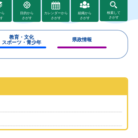
検索して
から
目的から
カレンダーから
組織から
さがす
す
さがす
さがす
さがす
教育・文化
県政情報
スポーツ・青少年
閉
閉
じ
じ
る
る