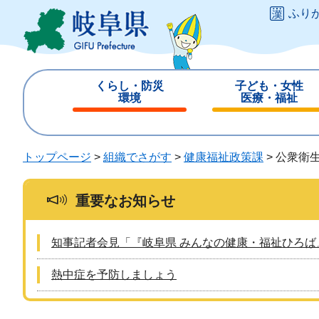
ペ
メ
ふり
ー
ニ
ジ
ュ
の
ー
先
を
くらし・防災
子ども・女性
頭
飛
環境
医療・福祉
で
ば
閉
閉
す
し
じ
じ
。
て
る
る
トップページ
>
組織でさがす
>
健康福祉政策課
>
公衆衛
本
文
へ
重要なお知らせ
知事記者会見「『岐阜県 みんなの健康・福祉ひろば
熱中症を予防しましょう