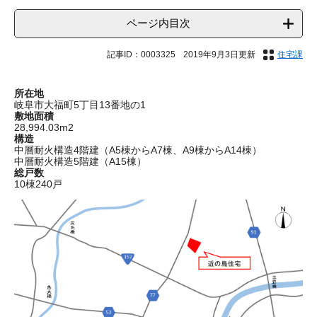
ページ内目次
記事ID：0003325
2019年9月3日更新
住宅課
所在地
岐阜市大福町5丁目13番地の1
敷地面積
28,994.03m2
構造
中層耐火構造4階建（A5棟からA7棟、A9棟からA14棟）
中層耐火構造5階建（A15棟）
総戸数
10棟240戸