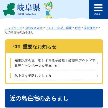
ペ
メ
このページの本文へ
ー
ニ
メ
ジ
ュ
ニ
の
ー
ュ
先
を
ー
頭
飛
トップページ
>
分類でさがす
>
くらし・防災・環境
>
住宅
>
県営住宅
>
>
近の島住宅のあらまし
で
ば
す
し
。
て
重要なお知らせ
本
文
へ
知事記者会見「楽しすぎるぞ岐阜！岐阜県アウトドア
観光キャンペーンを実施」他
熱中症を予防しましょう
本
文
近の島住宅のあらまし